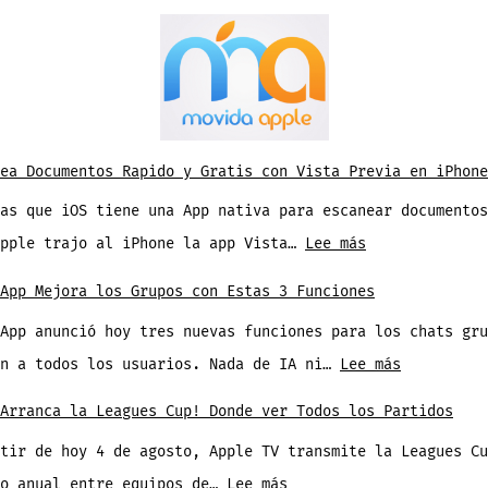
Noticias
5
Julio
2026
ea Documentos Rapido y Gratis con Vista Previa en iPhone
as que iOS tiene una App nativa para escanear documentos
:
Apple trajo al iPhone la app Vista…
Lee más
Escanea
App Mejora los Grupos con Estas 3 Funciones
Documentos
App anunció hoy tres nuevas funciones para los chats gru
Rapido
:
an a todos los usuarios. Nada de IA ni…
Lee más
y
WhatsApp
Gratis
Arranca la Leagues Cup! Donde ver Todos los Partidos
Mejora
con
tir de hoy 4 de agosto, Apple TV transmite la Leagues Cu
los
Vista
:
eo anual entre equipos de…
Lee más