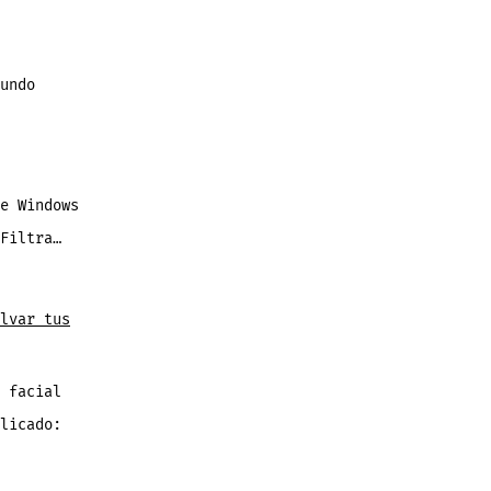
undo
p
e Windows
Filtra…
o
lvar tus
 facial
licado: