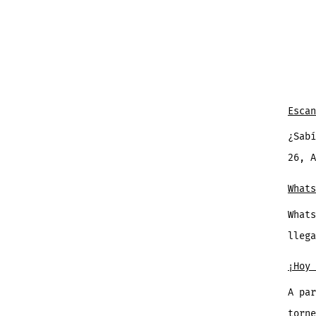
Escan
¿Sabí
26, 
Whats
Whats
lleg
¡Hoy 
A par
torn