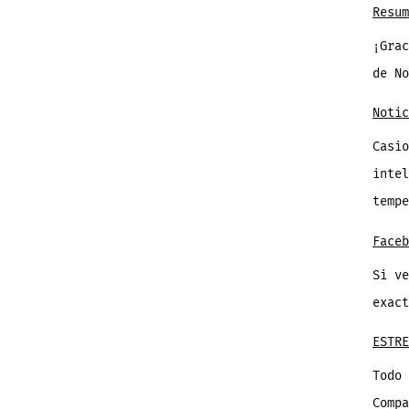
Resum
¡Grac
de N
Notic
Casio
intel
temp
Faceb
Si ve
exac
ESTRE
Todo 
Comp