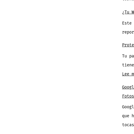
¿Tu W
Este 
repo
Prote
Tu p
tiene
Lee m
Googl
Fotos
Googl
que h
toca