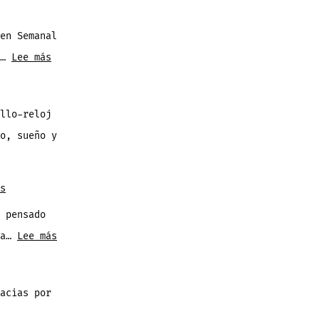
en Semanal
:
o…
Lee más
Resumen
Semanal
llo-reloj
de
o, sueño y
Noticias
2
Agosto
s
2026
 pensado
:
 a…
Lee más
Facebook
Marketplace
acias por
Estrena