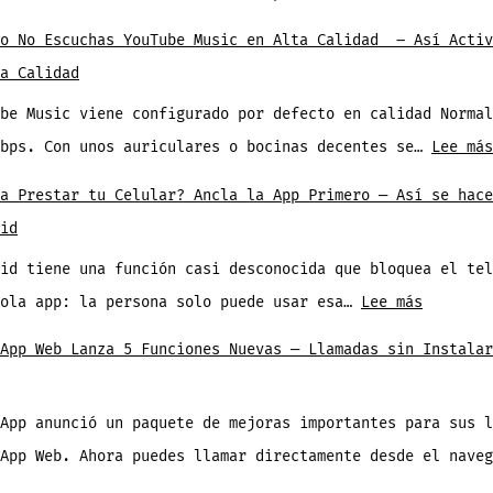
E
ro No Escuchas YouTube Music en Alta Calidad – Así Activ
A
a Calidad
2
be Music viene configurado por defecto en calidad Normal
kbps. Con unos auriculares o bocinas decentes se…
Lee más
a Prestar tu Celular? Ancla la App Primero — Así se hace
id
id tiene una función casi desconocida que bloquea el tel
:
sola app: la persona solo puede usar esa…
Lee más
¿Vas
App Web Lanza 5 Funciones Nuevas — Llamadas sin Instalar
a
Prestar
App anunció un paquete de mejoras importantes para sus l
tu
sApp Web. Ahora puedes llamar directamente desde el nave
Celular?