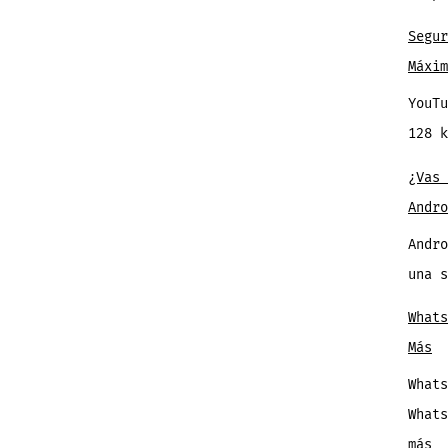
Segu
Máxim
YouTu
128 
¿Vas 
Andro
Andro
una 
Whats
Más
Whats
What
:
más