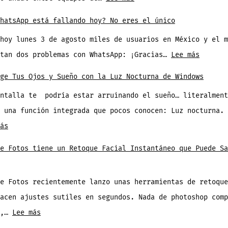
Grupos
Previa
¡Hoy
con
hatsApp está fallando hoy? No eres el único
en
Arranca
Estas
iPhone
hoy lunes 3 de agosto miles de usuarios en México y el m
la
3
:
rtan dos problemas con WhatsApp: ¡Gracias…
Lee más
Leagues
Funciones
¿Tu
Cup!
ge Tus Ojos y Sueño con la Luz Nocturna de Windows
WhatsAp
Donde
antalla te podría estar arruinando el sueño… literalment
está
ver
 una función integrada que pocos conocen: Luz nocturna. 
falland
Todos
:
ás
hoy?
los
Protege
No
e Fotos tiene un Retoque Facial Instantáneo que Puede Sa
Partidos
Tus
eres
Ojos
el
e Fotos recientemente lanzo unas herramientas de retoque
y
único
acen ajustes sutiles en segundos. Nada de photoshop comp
Sueño
:
s,…
Lee más
con
Google