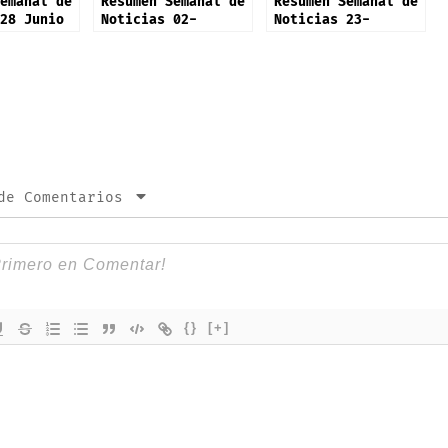
emanal de
Resumen Semanal de
Resumen Semanal de
28 Junio
Noticias 02-
Noticias 23-
Noviembre-2025
Noviembre-2025
de Comentarios
{}
[+]