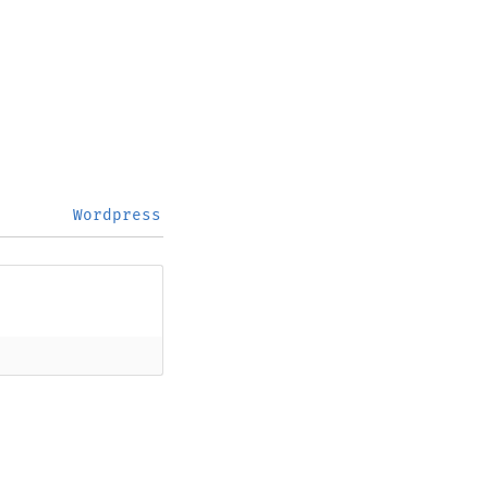
Apple
Upgrade
Wordpress