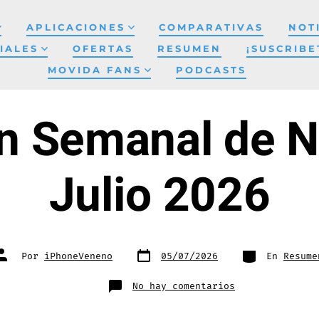
APLICACIONES
COMPARATIVAS
NOT
IALES
OFERTAS
RESUMEN
¡SUSCRIBE
MOVIDA FANS
PODCASTS
 Semanal de No
Julio 2026
Fecha
Categorías
Autor
Por
iPhoneVeneno
05/07/2026
En
Resume
de
de
publicación
la
entrada
en
No hay comentarios
Resumen
Semanal
de