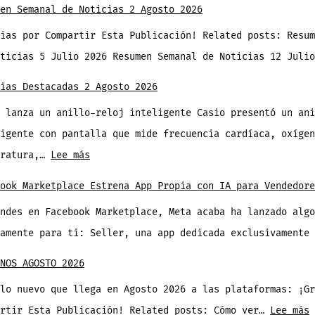
la
en Semanal de Noticias 2 Agosto 2026
Fotos
Luz
ias por Compartir Esta Publicación! Related posts: Resum
tiene
Nocturna
oticias 5 Julio 2026 Resumen Semanal de Noticias 12 Juli
un
de
Retoque
ias Destacadas 2 Agosto 2026
Windows
Facial
 lanza un anillo-reloj inteligente Casio presentó un ani
Instantáneo
igente con pantalla que mide frecuencia cardíaca, oxígen
que
:
eratura,…
Lee más
Puede
Noticias
ook Marketplace Estrena App Propia con IA para Vendedore
Salvar
Destacadas
tus
ndes en Facebook Marketplace, Meta acaba ha lanzado algo
2
Fotos
tamente para ti: Seller, una app dedicada exclusivamente
Agosto
2026
NOS AGOSTO 2026
lo nuevo que llega en Agosto 2026 a las plataformas: ¡Gr
:
artir Esta Publicación! Related posts: Cómo ver…
Lee más