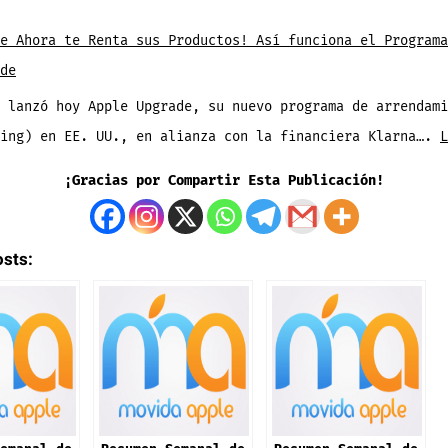
Ancla
atsApp
la
e Ahora te Renta sus Productos! Así funciona el Programa
b
App
de
nza
Primero
 lanzó hoy Apple Upgrade, su nuevo programa de arrendami
—
sing) en EE. UU., en alianza con la financiera Klarna….
L
nciones
Así
evas
¡Gracias por Compartir Esta Publicación!
se
hace
amadas
en
osts:
n
Android
stalar
da
s