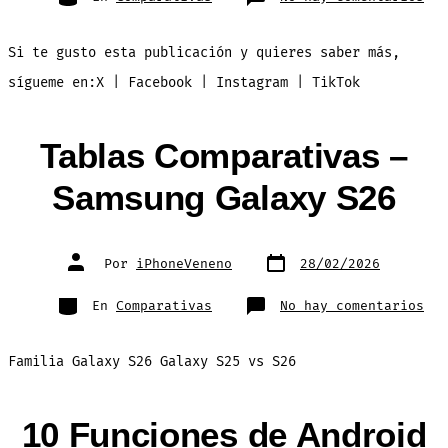
Tab
Com
iPh
16
Si te gusto esta publicación y quieres saber más,
vs
iPh
17e
sígueme en:X | Facebook | Instagram | TikTok
vs
Pix
10a
Tablas Comparativas –
Samsung Galaxy S26
Fecha
Autor
Por
iPhoneVeneno
28/02/2026
de
de
publicación
la
entrada
Categorías
en
En
Comparativas
No hay comentarios
Tab
Com
–
Sam
Familia Galaxy S26 Galaxy S25 vs S26
Gal
S26
10 Funciones de Android