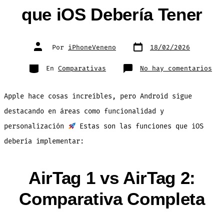
que iOS Debería Tener
Fecha
Autor
Por
iPhoneVeneno
18/02/2026
de
de
publicación
la
entrada
Categorías
en
En
Comparativas
No hay comentarios
10
Fun
de
And
Apple hace cosas increíbles, pero Android sigue
que
iOS
Deb
destacando en áreas como funcionalidad y
Ten
personalización
Estas son las funciones que iOS
debería implementar:
AirTag 1 vs AirTag 2:
Comparativa Completa