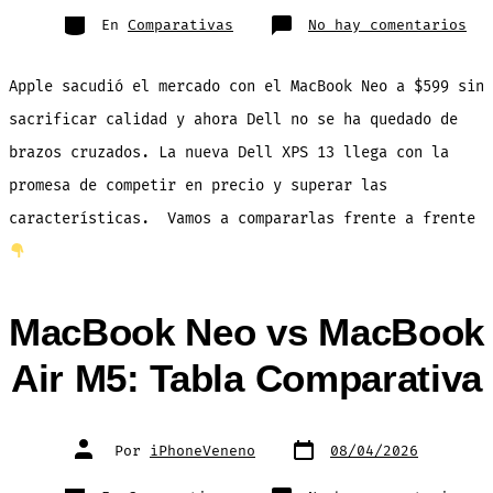
entrada
Categorías
en
En
Comparativas
No hay comentarios
Del
Dec
la
Gue
Apple sacudió el mercado con el MacBook Neo a $599 sin
al
Mac
Neo
sacrificar calidad y ahora Dell no se ha quedado de
con
la
brazos cruzados. La nueva Dell XPS 13 llega con la
nue
XPS
13
promesa de competir en precio y superar las
–
COM
características. Vamos a compararlas frente a frente
MacBook Neo vs MacBook
Air M5: Tabla Comparativa
Fecha
Autor
Por
iPhoneVeneno
08/04/2026
de
de
publicación
la
entrada
Categorías