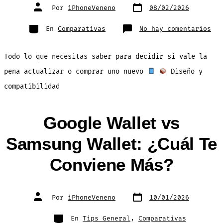
Fecha
Autor
Por
iPhoneVeneno
08/02/2026
de
de
publicación
la
entrada
Categorías
en
En
Comparativas
No hay comentarios
Air
1
vs
Air
Todo lo que necesitas saber para decidir si vale la
2:
Com
Com
pena actualizar o comprar uno nuevo
Diseño y
compatibilidad
Google Wallet vs
Samsung Wallet: ¿Cuál Te
Conviene Más?
Fecha
Autor
Por
iPhoneVeneno
10/01/2026
de
de
publicación
la
entrada
Categorías
En
Tips General
,
Comparativas