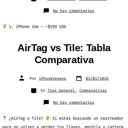
en
No hay comentarios
Los
5
Mejores
Teléfonos
1. iPhone 16e — ~$599 USD
por
Menos
de
$600
–
AirTag vs Tile: Tabla
COMPARATIVA
Comparativa
Fecha
Autor
Por
iPhoneVeneno
03/01/2026
de
de
publicación
la
entrada
Categorías
En
Tips General
,
Comparativas
en
No hay comentarios
AirTag
vs
Tile:
Tabla
¿AirTag o Tile?
Si estás buscando un rastreador
Comparativa
para no volver a perder tus llaves, mochila o cartera,