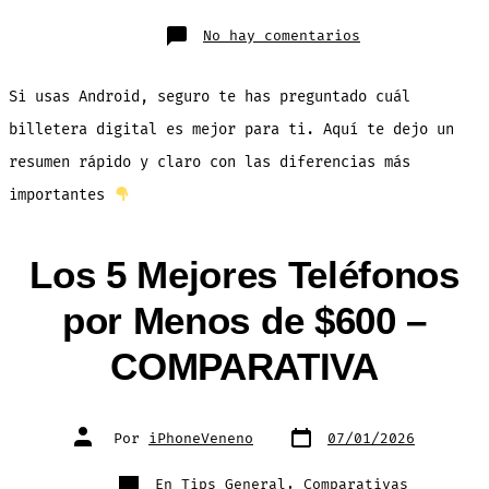
en
No hay comentarios
Google
Wallet
vs
Samsung
Si usas Android, seguro te has preguntado cuál
Wallet:
¿Cuál
Te
billetera digital es mejor para ti. Aquí te dejo un
Conviene
Más?
resumen rápido y claro con las diferencias más
importantes
Los 5 Mejores Teléfonos
por Menos de $600 –
COMPARATIVA
Fecha
Autor
Por
iPhoneVeneno
07/01/2026
de
de
publicación
la
entrada
Categorías
En
Tips General
,
Comparativas