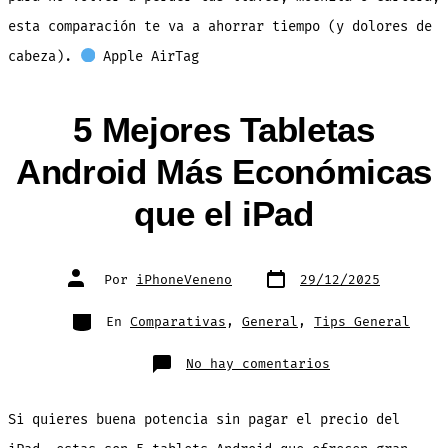
esta comparación te va a ahorrar tiempo (y dolores de
cabeza).
Apple AirTag
5 Mejores Tabletas
Android Más Económicas
que el iPad
Fecha
Autor
Por
iPhoneVeneno
29/12/2025
de
de
publicación
la
entrada
Categorías
En
Comparativas
,
General
,
Tips General
en
No hay comentarios
5
Mejores
Tabletas
Android
Si quieres buena potencia sin pagar el precio del
Más
Económicas
que