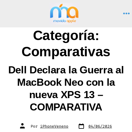
Saltar
al
M
contenido
Categoría:
Comparativas
Dell Declara la Guerra al
MacBook Neo con la
nueva XPS 13 –
COMPARATIVA
Fecha
Autor
Por
iPhoneVeneno
04/06/2026
de
de
publicación
la