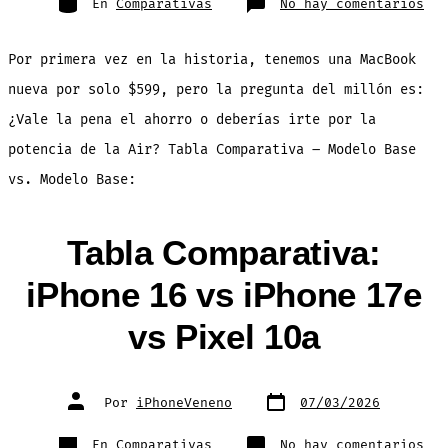
en
En
Comparativas
No hay comentarios
Mac
Neo
vs
Mac
Por primera vez en la historia, tenemos una MacBook
Air
M5:
Tab
nueva por solo $599, pero la pregunta del millón es:
Com
¿Vale la pena el ahorro o deberías irte por la
potencia de la Air? Tabla Comparativa – Modelo Base
vs. Modelo Base:
Tabla Comparativa:
iPhone 16 vs iPhone 17e
vs Pixel 10a
Fecha
Autor
Por
iPhoneVeneno
07/03/2026
de
de
publicación
la
entrada
Categorías
en
En
Comparativas
No hay comentarios