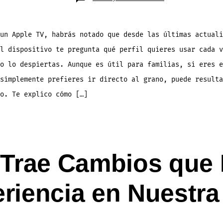
Cómo
Desactivar
la
Pantalla
de
Perfiles
un Apple TV, habrás notado que desde las últimas actuali
en
Apple
l dispositivo te pregunta qué perfil quieres usar cada v
TV
o lo despiertas. Aunque es útil para familias, si eres e
simplemente prefieres ir directo al grano, puede resulta
o. Te explico cómo […]
 Trae Cambios que 
riencia en Nuestra