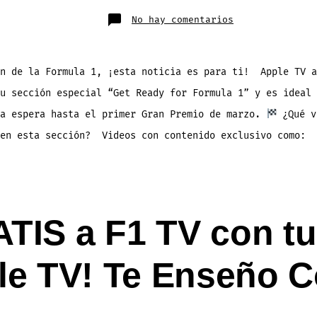
publicación
en
No hay comentarios
¡La
Fórmula
1
Calienta
Motores
en
an de la Formula 1, ¡esta noticia es para ti! Apple TV a
Apple
TV
u sección especial “Get Ready for Formula 1” y es ideal 
con
Nueva
Sección!
la espera hasta el primer Gran Premio de marzo.
¿Qué v
 en esta sección? Videos con contenido exclusivo como:
TIS a F1 TV con tu
le TV! Te Enseño 