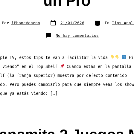
un Pro
Fecha
Categorías
or
Por
iPhoneVeneno
21/01/2026
En
Tips Appl
de
publicación
rada
en
No hay comentarios
5
Tips
para
Dominar
la
App
pple TV, estos tips te van a facilitar la vida
Fi
Apple
TV
r viendo” en el Top Shelf
Cuando estás en la pantalla 
Como
un
Pro
lf (la franja superior) muestra por defecto contenido
do. Pero puedes cambiarlo para que siempre veas los show
que ya estás viendo: […]