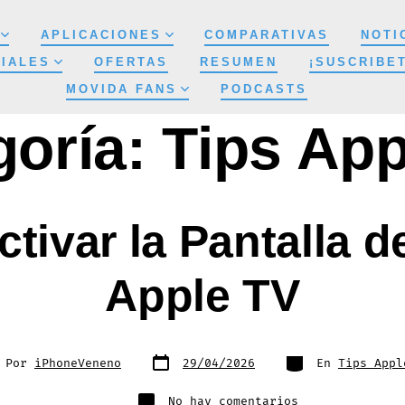
APLICACIONES
COMPARATIVAS
NOTI
IALES
OFERTAS
RESUMEN
¡SUSCRIBE
MOVIDA FANS
PODCASTS
goría:
Tips App
ivar la Pantalla de
Apple TV
Fecha
Categorías
or
Por
iPhoneVeneno
29/04/2026
En
Tips Appl
de
publicación
rada
en
No hay comentarios