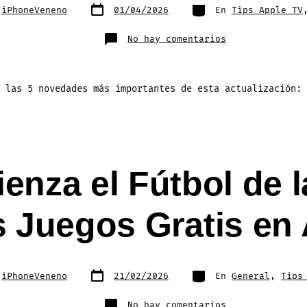
Fecha
Categorías
r
iPhoneVeneno
01/04/2026
En
Tips Apple TV
de
publicación
en
No hay comentarios
tvOS
26.4
Trae
Cambios
que
Mejoran
 las 5 novedades más importantes de esta actualización:
la
Experiencia
en
Nuestra
Sala
enza el Fútbol de 
s Juegos Gratis en 
Fecha
Categorías
r
iPhoneVeneno
21/02/2026
En
General
,
Tips
de
publicación
en
No hay comentarios