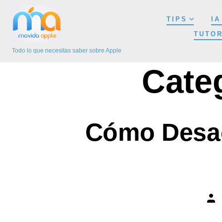
Saltar
TIPS
IA
al
TUTOR
contenido
Todo lo que necesitas saber sobre Apple
Cate
Cómo Desact
Aut
de
la
ent