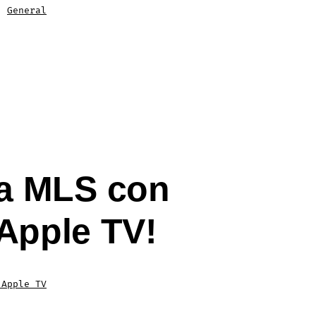
,
General
la MLS con
Apple TV!
 Apple TV