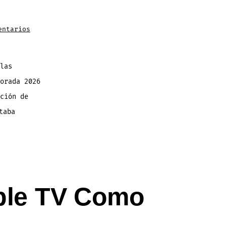
en
entarios
¡Accede
GRATIS
a
F1
TV
con
las
tu
Suscripción
orada 2026
Apple
TV!
Te
ción de
Enseño
Como
taba
pple TV Como