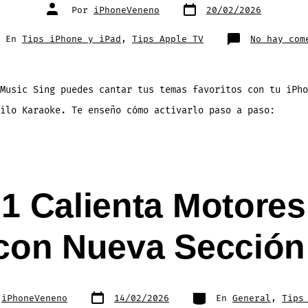
Fecha
Autor
Por
iPhoneVeneno
20/02/2026
de
de
publicación
la
entrada
egorías
En
Tips iPhone y iPad
,
Tips Apple TV
No hay com
Music Sing puedes cantar tus temas favoritos con tu iPho
ilo Karaoke. Te enseño cómo activarlo paso a paso:
 1 Calienta Motores
con Nueva Sección
Fecha
Categorías
r
iPhoneVeneno
14/02/2026
En
General
,
Tips
de