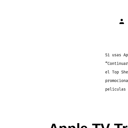
Aut
de
la
ent
Si usas A
“Continua
el Top She
promociona
películas 