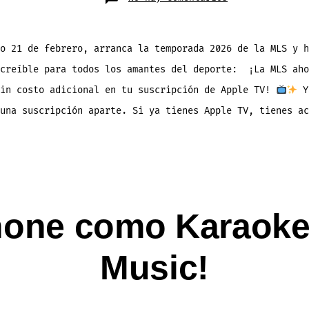
¡Hoy
Comienza
el
Fútbol
de
la
o 21 de febrero, arranca la temporada 2026 de la MLS y h
MLS
con
ncreíble para todos los amantes del deporte: ¡La MLS aho
Todos
los
Juegos
sin costo adicional en tu suscripción de Apple TV!
Y
Gratis
en
una suscripción aparte. Si ya tienes Apple TV, tienes ac
Apple
TV!
Phone como Karaoke
Music!