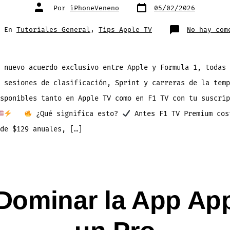
Fecha
Autor
Por
iPhoneVeneno
05/02/2026
de
de
publicación
la
entrada
egorías
En
Tutoriales General
,
Tips Apple TV
No hay com
 nuevo acuerdo exclusivo entre Apple y Formula 1, todas 
 sesiones de clasificación, Sprint y carreras de la temp
sponibles tanto en Apple TV como en F1 TV con tu suscrip
¿Qué significa esto?
Antes F1 TV Premium cos
de $129 anuales, […]
 Dominar la App A