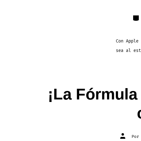
Cat
Con Apple 
sea al est
¡La Fórmula
Autor
Po
de