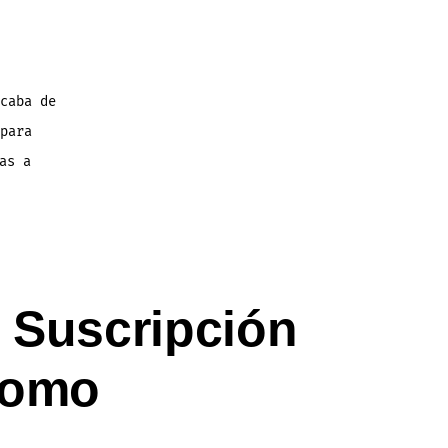
caba de
para
as a
 Suscripción
Como