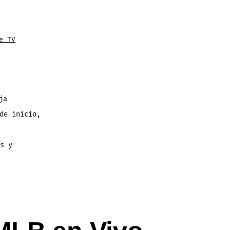
e TV
ja
de inicio,
s y