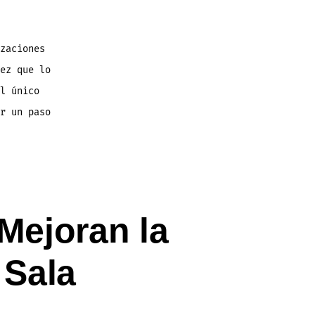
zaciones
ez que lo
l único
r un paso
Mejoran la
 Sala