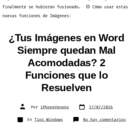
finalmente se hubieran fusionado.
Cómo usar estas
nuevas funciones de Imágenes:
¿Tus Imágenes en Word
Siempre quedan Mal
Acomodadas? 2
Funciones que lo
Resuelven
Fecha
Autor
Por
iPhoneVeneno
27/07/2026
de
de
publicación
la
entrada
Categorías
en
En
Tips Windows
No hay comentarios
¿Tu
Imá
en