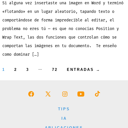
Wor
Si alguna vez insertaste una imagen en Word y terminó
Sie
que
Mal
«flotando» en un lugar aleatorio, tapando texto o
Aco
2
comportándose de forma impredecible al editar, el
Fun
que
lo
problema no eres tú — es que no conocías Position y
Res
Wrap Text, las dos funciones que controlan cómo se
comportan las imágenes en tu documento. Te enseño
como dominar […]
Paginación
…
1
2
3
72
ENTRADAS
→
de
entradas
Abrir
Abrir
Abrir
Abrir
Abrir
Facebook
X
Instagram
YouTube
TikTok
TIPS
en
en
en
en
en
IA
una
una
una
una
una
APLICACIONES