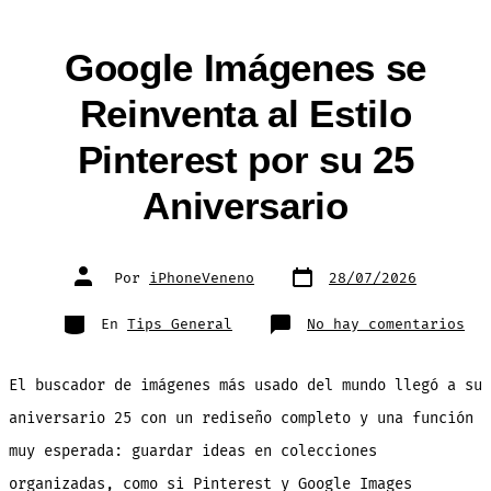
tu
iPhone
Google Imágenes se
Reinventa al Estilo
Pinterest por su 25
Aniversario
Fecha
Autor
Por
iPhoneVeneno
28/07/2026
de
de
publicación
la
entrada
Categorías
en
En
Tips General
No hay comentarios
Goo
Imá
se
Rei
El buscador de imágenes más usado del mundo llegó a su
al
Est
Pin
aniversario 25 con un rediseño completo y una función
por
su
muy esperada: guardar ideas en colecciones
25
Ani
organizadas, como si Pinterest y Google Images