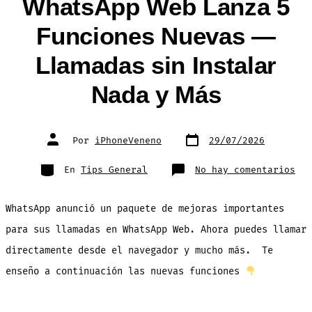
WhatsApp Web Lanza 5
Funciones Nuevas —
Llamadas sin Instalar
Nada y Más
Fecha
Autor
Por
iPhoneVeneno
29/07/2026
de
de
publicación
la
entrada
Categorías
en
En
Tips General
No hay comentarios
Wha
Web
Lan
5
WhatsApp anunció un paquete de mejoras importantes
Fun
Nue
—
para sus llamadas en WhatsApp Web. Ahora puedes llamar
Lla
sin
directamente desde el navegador y mucho más. Te
Ins
Nad
y
enseño a continuación las nuevas funciones
Más