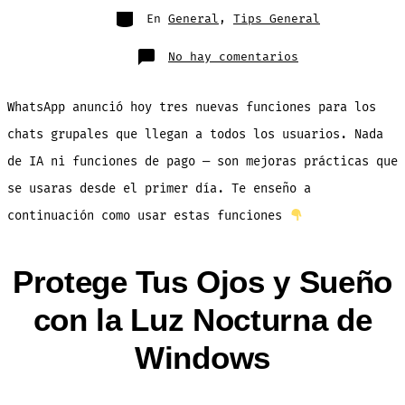
entrada
Categorías
En
General
,
Tips General
en
No hay comentarios
WhatsApp
Mejora
los
Grupos
WhatsApp anunció hoy tres nuevas funciones para los
con
Estas
3
chats grupales que llegan a todos los usuarios. Nada
Funciones
de IA ni funciones de pago — son mejoras prácticas que
se usaras desde el primer día. Te enseño a
continuación como usar estas funciones
Protege Tus Ojos y Sueño
con la Luz Nocturna de
Windows