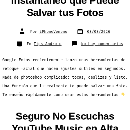
Instantáneo que Puede
Salvar tus Fotos
Fecha
Autor
Por
iPhoneVeneno
03/08/2026
de
de
publicación
la
entrada
Categorías
en
En
Tips Android
No hay comentarios
Goo
Fot
tie
un
Google Fotos recientemente lanzo unas herramientas de
Ret
Fac
Ins
retoque facial que hacen ajustes sutiles en segundos.
que
Pue
Nada de photoshop complicado: tocas, deslizas y listo.
Sal
tus
Fot
Una función que literalmente te puede salvar una foto.
Te enseño rápidamente como usar estas herramientas
Seguro No Escuchas
YouTube Music en Alta