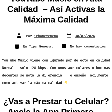
Calidad – Así Activas la
Máxima Calidad
Fecha
Autor
Por
iPhoneVeneno
30/07/2026
de
de
publicación
la
entrada
Categorías
en
En
Tips General
No hay comentarios
Seg
No
Esc
You
YouTube Music viene configurado por defecto en calidad
Mus
en
Alt
Normal — solo 128 kbps. Con unos auriculares o bocinas
Ca
–
decentes se nota la diferencia. Te enseño fácilmente
Así
Act
la
como activar la máxima calidad
Máx
Cal
¿Vas a Prestar tu Celular?
Ancla la App Primero —