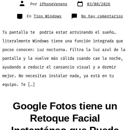
Fecha
Autor
Por
iPhoneVeneno
03/08/2026
de
de
publicación
la
entrada
Categorías
en
En
Tips Windows
No hay comentarios
Pro
Tus
Ojo
y
Tu pantalla te podría estar arruinando el sueño…
Sue
con
la
literalmente Windows tiene una función integrada que
Luz
Noc
pocos conocen: Luz nocturna. Filtra la luz azul de la
de
Win
pantalla y la vuelve más cálida cuando cae la noche,
ayudando a reducir el cansancio visual y a dormir
mejor. No necesitas instalar nada, ya está en tu
equipo. Te […]
Google Fotos tiene un
Retoque Facial