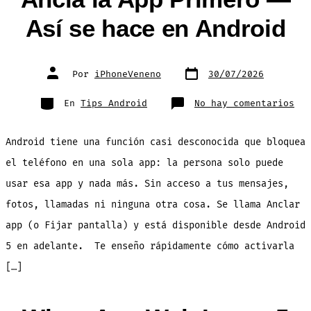
Así se hace en Android
Fecha
Autor
Por
iPhoneVeneno
30/07/2026
de
de
publicación
la
entrada
Categorías
en
En
Tips Android
No hay comentarios
¿Va
a
Pre
tu
Android tiene una función casi desconocida que bloquea
Cel
Anc
la
el teléfono en una sola app: la persona solo puede
App
Pri
usar esa app y nada más. Sin acceso a tus mensajes,
—
Así
se
fotos, llamadas ni ninguna otra cosa. Se llama Anclar
hac
en
app (o Fijar pantalla) y está disponible desde Android
And
5 en adelante. Te enseño rápidamente cómo activarla
[…]