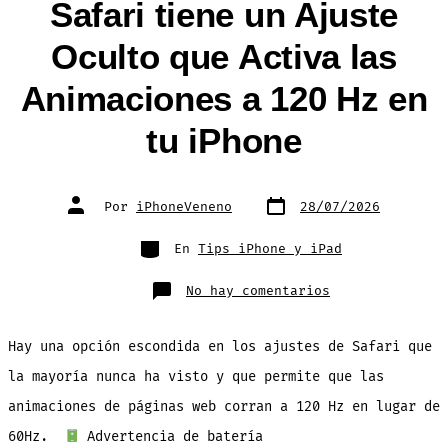
Safari tiene un Ajuste
Oculto que Activa las
Animaciones a 120 Hz en
tu iPhone
Fecha
Autor
Por
iPhoneVeneno
28/07/2026
de
de
publicación
la
entrada
Categorías
En
Tips iPhone y iPad
en
No hay comentarios
Safari
tiene
un
Ajuste
Hay una opción escondida en los ajustes de Safari que
Oculto
que
Activa
la mayoría nunca ha visto y que permite que las
las
Animaciones
animaciones de páginas web corran a 120 Hz en lugar de
a
120
Hz
60Hz.
Advertencia de batería
en