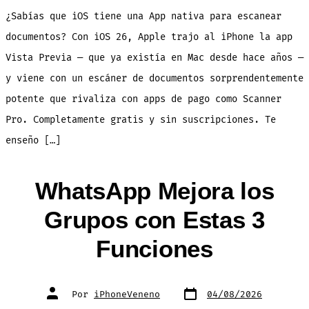
Rapido
y
¿Sabías que iOS tiene una App nativa para escanear
Gratis
con
Vista
documentos? Con iOS 26, Apple trajo al iPhone la app
Previa
en
Vista Previa — que ya existía en Mac desde hace años —
iPhone
y viene con un escáner de documentos sorprendentemente
potente que rivaliza con apps de pago como Scanner
Pro. Completamente gratis y sin suscripciones. Te
enseño […]
WhatsApp Mejora los
Grupos con Estas 3
Funciones
Fecha
Autor
Por
iPhoneVeneno
04/08/2026
de
de
publicación
la