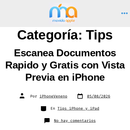
Saltar
al
M
contenido
Categoría:
Tips
Escanea Documentos
Rapido y Gratis con Vista
Previa en iPhone
Fecha
Autor
Por
iPhoneVeneno
05/08/2026
de
de
publicación
la
entrada
Categorías
En
Tips iPhone y iPad
en
No hay comentarios
Escanea
Documentos