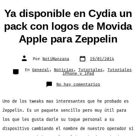
Ya disponible en Cydia un
pack con logos de Movida
Apple para Zeppelin
Fecha
Autor
Por
NotiManzana
19/01/2014
de
de
publicación
la
entrada
Categorías
En
General
,
Noticias
,
Tutoriales
,
Tutoriales
iPhone y iPad
en
No hay comentarios
Ya
disponible
en
Cydia
Uno de los tweaks mas interesantes que he probado es
un
pack
con
Zeppelin. Es un paquete sencillo pero muy útil para
logos
de
los que les gusta darle su toque personal a su
Movida
Apple
para
dispositivo cambiando el nombre de nuestro operador si
Zeppelin