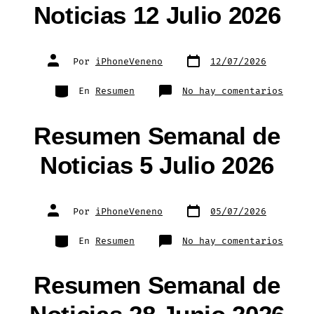
2026
Noticias 12 Julio 2026
Fecha
Autor
Por
iPhoneVeneno
12/07/2026
de
de
publicación
la
entrada
Categorías
en
En
Resumen
No hay comentarios
Resum
Seman
de
Notic
Resumen Semanal de
12
Julio
2026
Noticias 5 Julio 2026
Fecha
Autor
Por
iPhoneVeneno
05/07/2026
de
de
publicación
la
entrada
Categorías
en
En
Resumen
No hay comentarios
Resum
Seman
de
Notic
Resumen Semanal de
5
Julio
2026