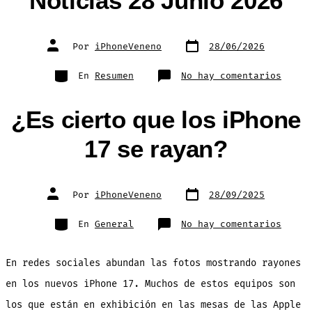
Noticias 28 Junio 2026
Fecha
Autor
Por
iPhoneVeneno
28/06/2026
de
de
publicación
la
entrada
Categorías
en
En
Resumen
No hay comentarios
Resum
Seman
de
Notic
¿Es cierto que los iPhone
28
Junio
2026
17 se rayan?
Fecha
Autor
Por
iPhoneVeneno
28/09/2025
de
de
publicación
la
entrada
Categorías
en
En
General
No hay comentarios
¿Es
ciert
que
los
En redes sociales abundan las fotos mostrando rayones
iPhon
17
se
en los nuevos iPhone 17. Muchos de estos equipos son
rayan
los que están en exhibición en las mesas de las Apple