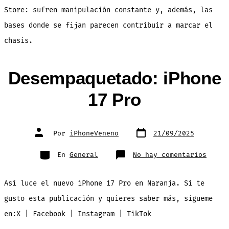
Store: sufren manipulación constante y, además, las
bases donde se fijan parecen contribuir a marcar el
chasis.
Desempaquetado: iPhone
17 Pro
Fecha
Autor
Por
iPhoneVeneno
21/09/2025
de
de
publicación
la
entrada
Categorías
en
En
General
No hay comentarios
Desem
iPhon
17
Pro
Así luce el nuevo iPhone 17 Pro en Naranja. Si te
gusto esta publicación y quieres saber más, sígueme
en:X | Facebook | Instagram | TikTok