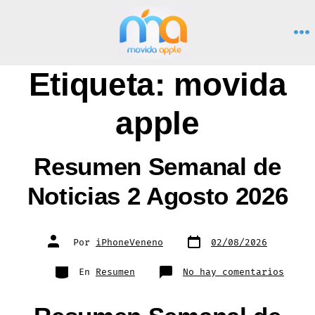
Saltar
al
M
contenido
Etiqueta:
movida
apple
Resumen Semanal de
Noticias 2 Agosto 2026
Fecha
Autor
Por
iPhoneVeneno
02/08/2026
de
de
publicación
la
entrada
Categorías
en
En
Resumen
No hay comentarios
Resum
Seman
de
Notic
2