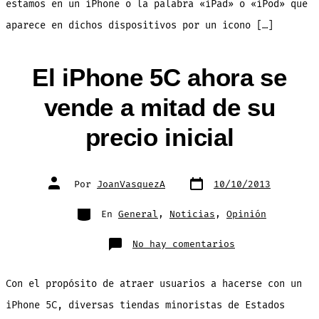
estamos en un iPhone o la palabra «iPad» o «iPod» que
aparece en dichos dispositivos por un icono […]
El iPhone 5C ahora se
vende a mitad de su
precio inicial
Fecha
Autor
Por
JoanVasquezA
10/10/2013
de
de
publicación
la
entrada
Categorías
En
General
,
Noticias
,
Opinión
en
No hay comentarios
El
iPhone
5C
ahora
Con el propósito de atraer usuarios a hacerse con un
se
vende
a
iPhone 5C, diversas tiendas minoristas de Estados
mitad