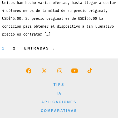
de
Unidos han hecho varias ofertas, hasta llegar a costar
su
precio
inicial
4 dólares menos de la mitad de su precio original,
USD$45.00. Su precio original es de USD$99.00 La
condición para obtener el dispositivo a tan llamativo
precio es contratar […]
Paginación
1
2
ENTRADAS
→
de
entradas
Abrir
Abrir
Abrir
Abrir
Abrir
Facebook
X
Instagram
YouTube
TikTok
TIPS
en
en
en
en
en
IA
una
una
una
una
una
APLICACIONES
nueva
nueva
nueva
nueva
nueva
COMPARATIVAS
pestaña
pestaña
pestaña
pestaña
pestaña