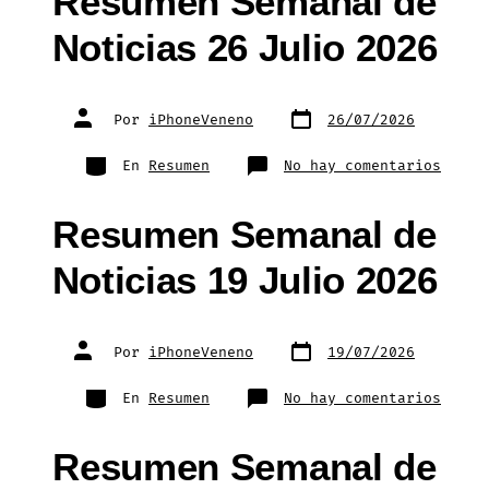
Resumen Semanal de
Agost
2026
Noticias 26 Julio 2026
Fecha
Autor
Por
iPhoneVeneno
26/07/2026
de
de
publicación
la
entrada
Categorías
en
En
Resumen
No hay comentarios
Resum
Seman
de
Notic
Resumen Semanal de
26
Julio
2026
Noticias 19 Julio 2026
Fecha
Autor
Por
iPhoneVeneno
19/07/2026
de
de
publicación
la
entrada
Categorías
en
En
Resumen
No hay comentarios
Resum
Seman
de
Notic
Resumen Semanal de
19
Julio