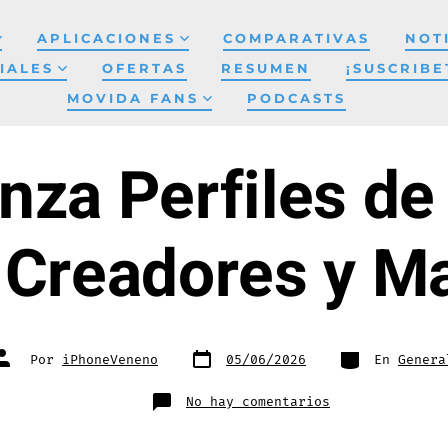
APLICACIONES
COMPARATIVAS
NOT
IALES
OFERTAS
RESUMEN
¡SUSCRIBE
MOVIDA FANS
PODCASTS
nza Perfiles d
 Creadores y M
Fecha
Categorías
Autor
Por
iPhoneVeneno
05/06/2026
En
Genera
de
de
publicación
la
entrada
en
No hay comentarios
Google
Lanza
Perfiles