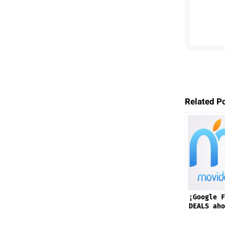
Related P
¡Google F
DEALS aho
disponibl
países!