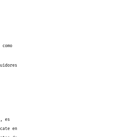
 como
uidores
, es
cate en