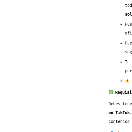
to
sol
Pu
ofi
Pu
seg
Tu
per
Requisi
Debes ten
en TikTok
contenido 