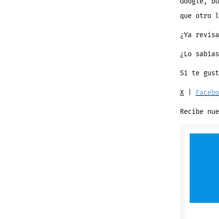
Google, bu
que otro l
¿Ya revis
¿Lo sabías
Si te gust
X
|
Facebo
Recibe nu