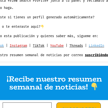
sca «View Search Profile» junto a tu panel y reclámalo a
o haga.
aste si tienes un perfil generado automáticamente?
 o te enteraste aquí?
o esta publicación y quieres saber más, sígueme en:
ok
|
Instagram
|
TikTok
|
YouTube
|
Threads
|
LinkedIn
estro resumen semanal de noticias por correo
suscribiéndo
¡Recibe nuestro resumen
semanal de noticias
!