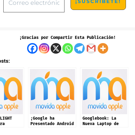
¡Gracias por Compartir Esta Publicación!
osts:
LIGHT
¡Google ha
Googlebook: La
ra
Presentado Android
Nueva Laptop de
e en +200
17! Estas son
Google con IA y
Todas las
Android