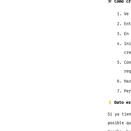
Cómo cr
Ve
Ent
En 
Ini
cre
Con
req
Ha
Per
Dato ex
Si ya tien
posible qu