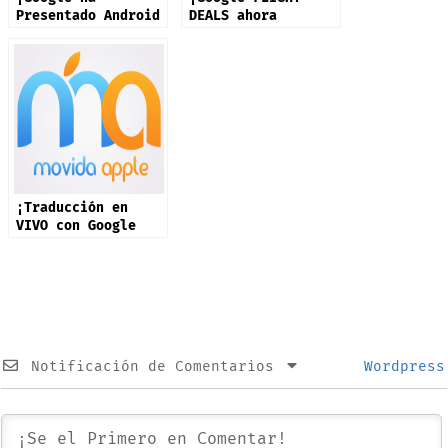
Presentado Android
DEALS ahora
17! Estas son
disponible en +200
Todas las
países!
Novedades
¡Traducción en
VIVO con Google
Translate Ahora
Disponible con
Cualquier
Audífono!
Notificación de Comentarios
Wordpress