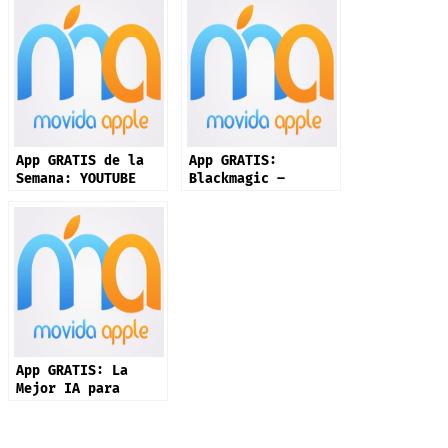
App GRATIS de la
App GRATIS:
Semana: YOUTUBE
Blackmagic –
CREATE – Crea y
Convierte tu
Edita Fotos/Videos
Teléfono en Cámara
con IA
Profesional de
Cine
App GRATIS: La
Mejor IA para
Programación y su
Polémica con el
Pentágono