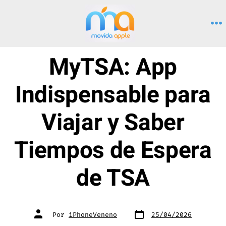
Saltar
al
M
contenido
MyTSA: App
Indispensable para
Viajar y Saber
Tiempos de Espera
de TSA
Fecha
Autor
Por
iPhoneVeneno
25/04/2026
de
de
publicación
la