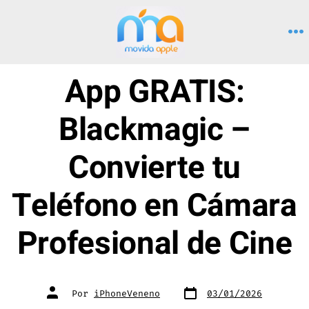
Saltar
al
M
contenido
App GRATIS:
Blackmagic –
Convierte tu
Teléfono en Cámara
Profesional de Cine
Fecha
Autor
Por
iPhoneVeneno
03/01/2026
de
de
publicación
la