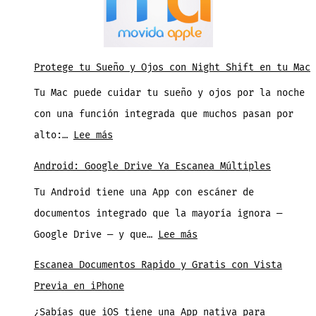
Protege tu Sueño y Ojos con Night Shift en tu Mac
Tu Mac puede cuidar tu sueño y ojos por la noche
con una función integrada que muchos pasan por
:
alto:…
Lee más
Protege
Android: Google Drive Ya Escanea Múltiples
tu
Tu Android tiene una App con escáner de
Sueño
documentos integrado que la mayoría ignora —
y
:
Google Drive — y que…
Lee más
Ojos
Android:
con
Escanea Documentos Rapido y Gratis con Vista
Google
Night
Previa en iPhone
Drive
Shift
¿Sabías que iOS tiene una App nativa para