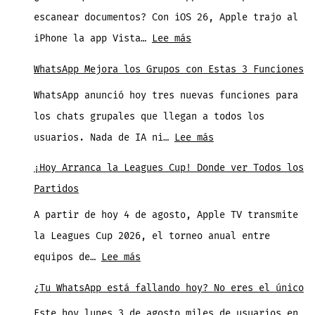
Ya
en
escanear documentos? Con iOS 26, Apple trajo al
Escanea
tu
:
iPhone la app Vista…
Lee más
Múltiples
Mac
Escanea
WhatsApp Mejora los Grupos con Estas 3 Funciones
Documentos
WhatsApp anunció hoy tres nuevas funciones para
Rapido
los chats grupales que llegan a todos los
y
:
usuarios. Nada de IA ni…
Lee más
Gratis
WhatsApp
con
¡Hoy Arranca la Leagues Cup! Donde ver Todos los
Mejora
Vista
Partidos
los
Previa
A partir de hoy 4 de agosto, Apple TV transmite
Grupos
en
la Leagues Cup 2026, el torneo anual entre
con
iPhone
:
equipos de…
Lee más
Estas
¡Hoy
3
¿Tu WhatsApp está fallando hoy? No eres el único
Arranca
Funciones
Este hoy lunes 3 de agosto miles de usuarios en