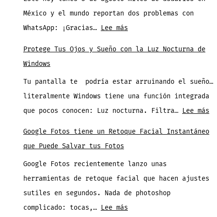
la
México y el mundo reportan dos problemas con
Leagues
:
WhatsApp: ¡Gracias…
Lee más
Cup!
¿Tu
Donde
Protege Tus Ojos y Sueño con la Luz Nocturna de
WhatsApp
ver
Windows
está
Todos
Tu pantalla te podría estar arruinando el sueño…
fallando
los
literalmente Windows tiene una función integrada
hoy?
Partidos
:
que pocos conocen: Luz nocturna. Filtra…
Lee más
No
Pr
eres
Google Fotos tiene un Retoque Facial Instantáneo
Tu
el
que Puede Salvar tus Fotos
Oj
único
Google Fotos recientemente lanzo unas
y
herramientas de retoque facial que hacen ajustes
Su
sutiles en segundos. Nada de photoshop
co
:
complicado: tocas,…
Lee más
la