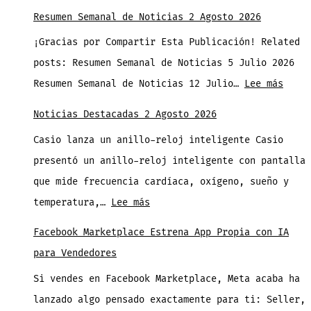
Google
Lu
Resumen Semanal de Noticias 2 Agosto 2026
Fotos
No
¡Gracias por Compartir Esta Publicación! Related
tiene
de
posts: Resumen Semanal de Noticias 5 Julio 2026
un
Wi
:
Resumen Semanal de Noticias 12 Julio…
Lee más
Retoque
Resum
Facial
Noticias Destacadas 2 Agosto 2026
Seman
Instantáneo
Casio lanza un anillo-reloj inteligente Casio
de
que
presentó un anillo-reloj inteligente con pantalla
Notic
Puede
que mide frecuencia cardíaca, oxígeno, sueño y
2
Salvar
:
temperatura,…
Lee más
Agost
tus
Noticias
2026
Facebook Marketplace Estrena App Propia con IA
Fotos
Destacadas
para Vendedores
2
Si vendes en Facebook Marketplace, Meta acaba ha
Agosto
lanzado algo pensado exactamente para ti: Seller,
2026