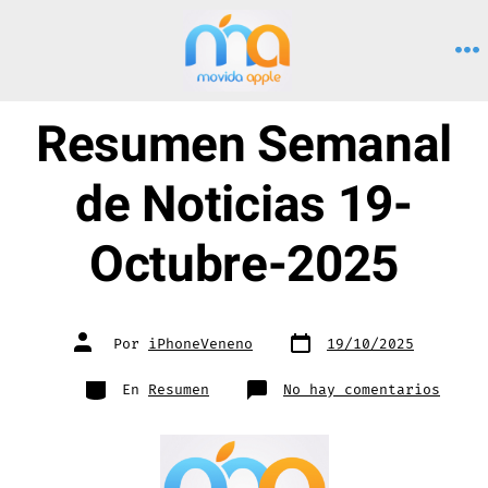
Saltar
al
M
contenido
Resumen Semanal
de Noticias 19-
Octubre-2025
Fecha
Autor
Por
iPhoneVeneno
19/10/2025
de
de
publicación
la
entrada
Categorías
en
En
Resumen
No hay comentarios
Resum
Seman
de
Notic
19-
Octub
2025