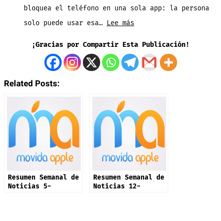
bloquea el teléfono en una sola app: la persona
Music
:
solo puede usar esa…
Lee más
en
¿Vas
Alta
¡Gracias por Compartir Esta Publicación!
a
Calidad
Prestar
–
Related Posts:
tu
Así
Celular?
Activas
Ancla
la
la
Máxima
App
Calidad
Primero
—
Resumen Semanal de
Resumen Semanal de
Así
Noticias 5-
Noticias 12-
Octubre-2025
Octubre-2025
se
hace