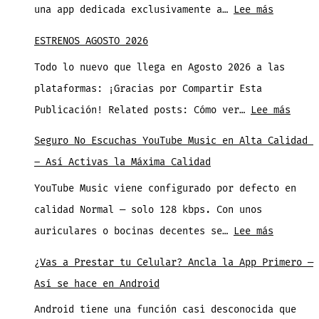
:
una app dedicada exclusivamente a…
Lee más
Facebook
ESTRENOS AGOSTO 2026
Marketpl
Todo lo nuevo que llega en Agosto 2026 a las
Estrena
plataformas: ¡Gracias por Compartir Esta
App
:
Publicación! Related posts: Cómo ver…
Lee más
Propia
ESTRE
con
Seguro No Escuchas YouTube Music en Alta Calidad
AGOST
IA
– Así Activas la Máxima Calidad
2026
para
YouTube Music viene configurado por defecto en
Vendedor
calidad Normal — solo 128 kbps. Con unos
:
auriculares o bocinas decentes se…
Lee más
Seguro
¿Vas a Prestar tu Celular? Ancla la App Primero —
No
Así se hace en Android
Escuchas
Android tiene una función casi desconocida que
YouTube