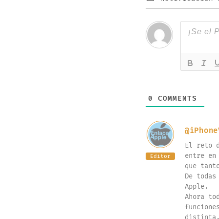
0
COMMENTS
@iPhone
El reto 
entre en
Editor
que tant
De todas
Apple.
Ahora to
funcione
distinta