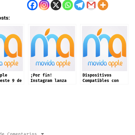
osts:
ple
¡Por fin!
Dispositivos
este 9 de
Instagram lanza
Compatibles con
e: iPhone
app oficial en
iOS 26 ¡Mañana!
productos
iPad: estas son
sus novedades
de Comentarios