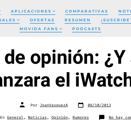
APLICACIONES
COMPARATIVAS
NOT
IALES
OFERTAS
RESUMEN
¡SUSCRIBE
MOVIDA FANS
PODCASTS
 de opinión: ¿Y
anzara el iWatc
Fecha
Autor
Por
JoanVasquezA
08/10/2013
de
de
publicación
la
entrada
gorías
En
General
,
Noticias
,
Opinión
,
Rumores
No hay co