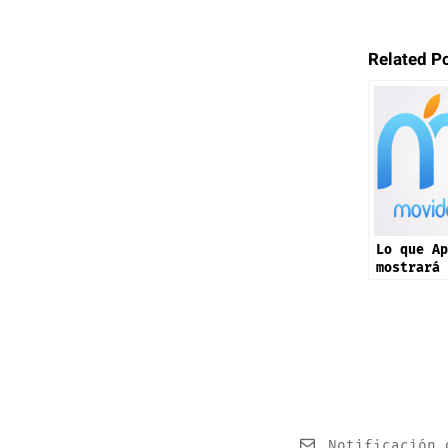
Related P
Lo que Ap
mostrará 
septiembr
17 y más 
Notificación 