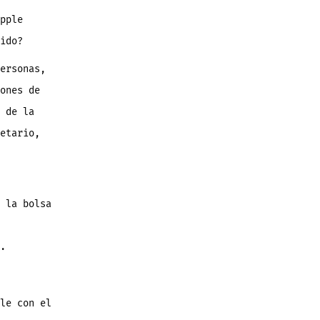
¿Y
si
Apple
pple
lanzara
el
ido?
iWatch?
ersonas,
ones de
 de la
etario,
 la bolsa
.
le con el