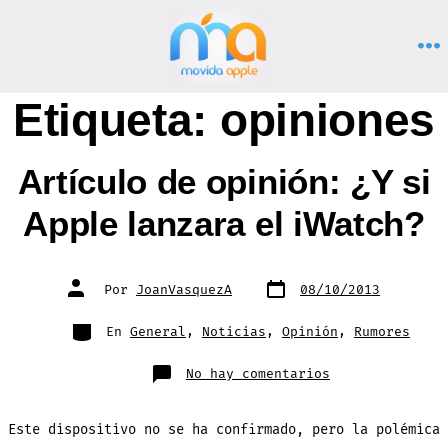
Saltar
al
M
contenido
Etiqueta:
opiniones
Artículo de opinión: ¿Y si
Apple lanzara el iWatch?
Fecha
Autor
Por
JoanVasquezA
08/10/2013
de
de
publicación
la
entrada
Categorías
En
General
,
Noticias
,
Opinión
,
Rumores
en
No hay comentarios
Artículo
de
opinión:
¿Y
Este dispositivo no se ha confirmado, pero la polémica
si
Apple