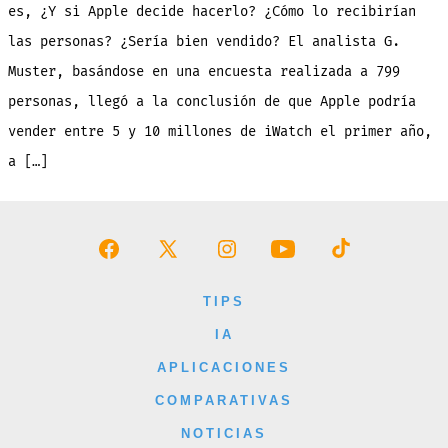
lanzara
es, ¿Y si Apple decide hacerlo? ¿Cómo lo recibirían
el
iWatch?
las personas? ¿Sería bien vendido? El analista G.
Muster, basándose en una encuesta realizada a 799
personas, llegó a la conclusión de que Apple podría
vender entre 5 y 10 millones de iWatch el primer año,
a […]
Abrir
Abrir
Abrir
Abrir
Abrir
Facebook
X
Instagram
YouTube
TikTok
TIPS
en
en
en
en
en
IA
una
una
una
una
una
APLICACIONES
nueva
nueva
nueva
nueva
nueva
COMPARATIVAS
pestaña
pestaña
pestaña
pestaña
pestaña
NOTICIAS