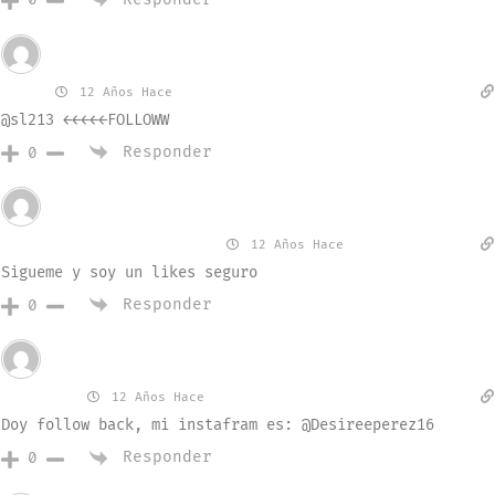
Invitado
saul
12 Años Hace
@sl213 ←←←←←FOLLOWW
Responder
0
Invitado
Pedro Antonio Romero
12 Años Hace
Sigueme y soy un likes seguro
Responder
0
Invitado
Desireé
12 Años Hace
Doy follow back, mi instafram es: @Desireeperez16
Responder
0