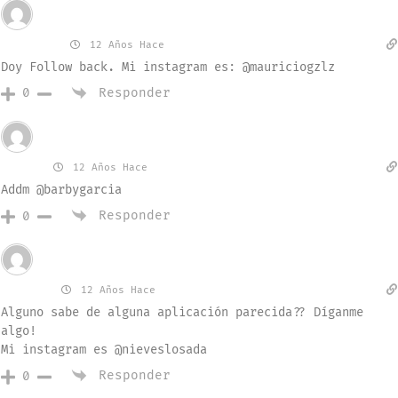
Invitado
mau. g.
12 Años Hace
Doy Follow back. Mi instagram es: @mauriciogzlz
Responder
0
Invitado
Barby
12 Años Hace
Addm @barbygarcia
Responder
0
Invitado
Nieves
12 Años Hace
Alguno sabe de alguna aplicación parecida?? Díganme
algo!
Mi instagram es @nieveslosada
Responder
0