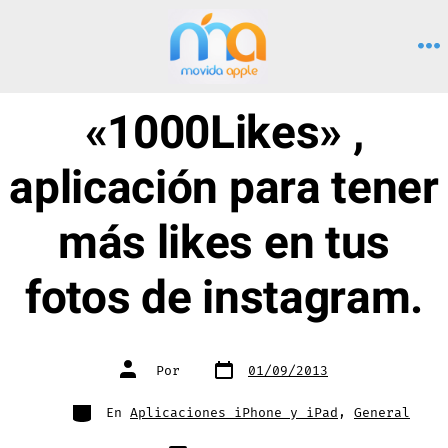
Saltar
al
M
contenido
«1000Likes» ,
aplicación para tener
más likes en tus
fotos de instagram.
Fecha
Autor
Por
01/09/2013
de
de
publicación
la
entrada
Categorías
En
Aplicaciones iPhone y iPad
,
General