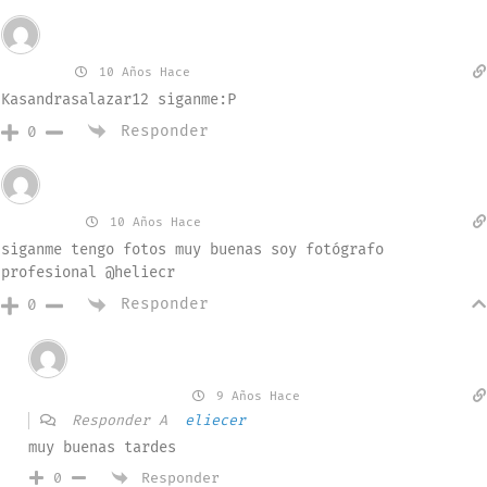
Invitado
Ahilyn
10 Años Hace
Kasandrasalazar12 siganme:P
Responder
0
Invitado
eliecer
10 Años Hace
siganme tengo fotos muy buenas soy fotógrafo
profesional @heliecr
Responder
0
Invitado
yadier gracias
9 Años Hace
Responder A
eliecer
muy buenas tardes
Responder
0