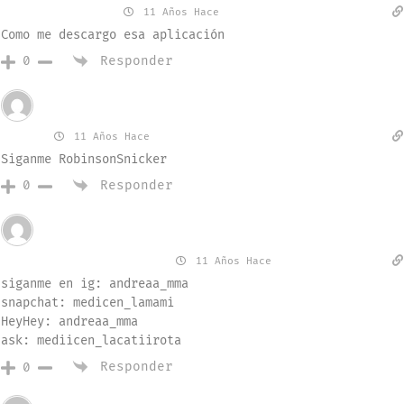
mishellchucos
11 Años Hace
Como me descargo esa aplicación
Responder
0
Invitado
Robin
11 Años Hace
Siganme RobinsonSnicker
Responder
0
Invitado
medicen_ lacatirota
11 Años Hace
siganme en ig: andreaa_mma
snapchat: medicen_lamami
HeyHey: andreaa_mma
ask: mediicen_lacatiirota
Responder
0