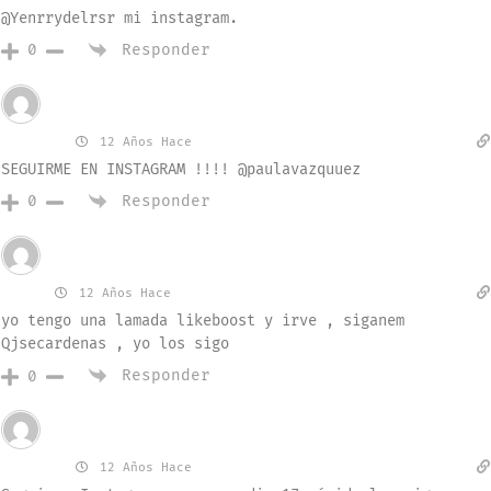
@Yenrrydelrsr mi instagram.
Responder
0
Invitado
Pullli
12 Años Hace
SEGUIRME EN INSTAGRAM !!!! @paulavazquuez
Responder
0
Invitado
juan
12 Años Hace
yo tengo una lamada likeboost y irve , siganem
Qjsecardenas , yo los sigo
Responder
0
Invitado
vanesa
12 Años Hace