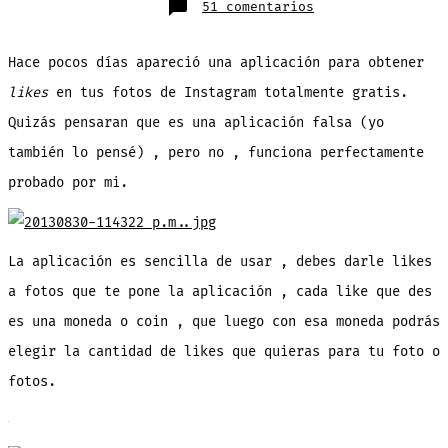
en
51 comentarios
«1000Likes»
,
aplicación
para
Hace pocos días apareció una aplicación para obtener
tener
más
likes
likes
en tus fotos de Instagram totalmente gratis.
en
tus
Quizás pensaran que es una aplicación falsa (yo
fotos
de
instagram.
también lo pensé) , pero no , funciona perfectamente
probado por mi.
La aplicación es sencilla de usar , debes darle likes
a fotos que te pone la aplicación , cada like que des
es una moneda o coin , que luego con esa moneda podrás
elegir la cantidad de likes que quieras para tu foto o
fotos.