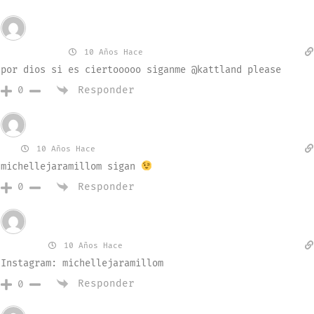
Invitado
katherine
10 Años Hace
por dios si es ciertooooo siganme @kattland please
Responder
0
Invitado
Mj
10 Años Hace
michellejaramillom sigan
Responder
0
Invitado
michel
10 Años Hace
Instagram: michellejaramillom
Responder
0