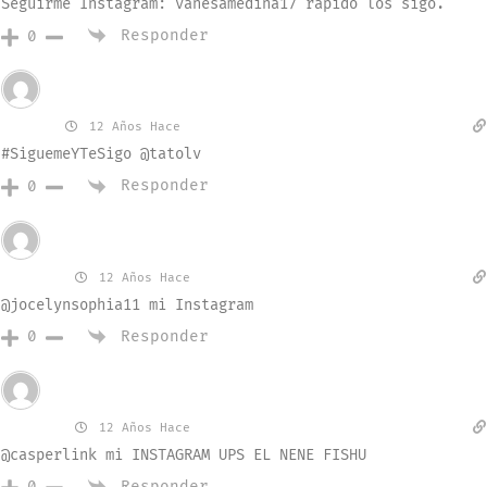
Seguirme Instagram: vanesamedina17 rápido los sigo.
Responder
0
Invitado
Rober
12 Años Hace
#SiguemeYTeSigo @tatolv
Responder
0
Invitado
Sophia
12 Años Hace
@jocelynsophia11 mi Instagram
Responder
0
Invitado
CASPER
12 Años Hace
@casperlink mi INSTAGRAM UPS EL NENE FISHU
Responder
0