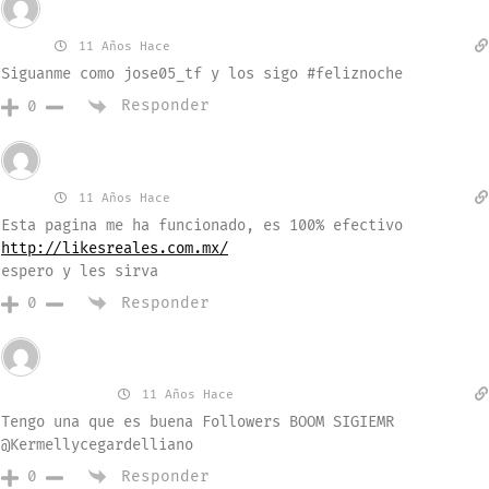
Invitado
jose
11 Años Hace
Siguanme como jose05_tf y los sigo #feliznoche
Responder
0
Invitado
alex
11 Años Hace
Esta pagina me ha funcionado, es 100% efectivo
http://likesreales.com.mx/
espero y les sirva
Responder
0
Invitado
Kermellyce
11 Años Hace
Tengo una que es buena Followers BOOM SIGIEMR
@Kermellycegardelliano
Responder
0