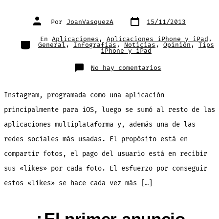
Fecha
Autor
Por
JoanVasquezA
15/11/2013
de
de
publicación
la
entrada
En
Aplicaciones
,
Aplicaciones iPhone y iPad
,
Categorías
General
,
Infografías
,
Noticias
,
Opinión
,
Tips
iPhone y iPad
en
No hay comentarios
5
claves
para
conseguir
Instagram, programada como una aplicación
más
likes
en
principalmente para iOS, luego se sumó al resto de las
Instagram
aplicaciones multiplataforma y, además una de las
redes sociales más usadas. El propósito está en
compartir fotos, el pago del usuario está en recibir
sus «likes» por cada foto. El esfuerzo por conseguir
estos «likes» se hace cada vez más […]
¿El primer anuncio