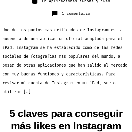
En
Aplicaciones iPhone y iPad
en
1 comentario
Esta
es
sin
duda
Uno de los puntos mas criticados de Instagram es la
la
mejor
aplicación
ausencia de una aplicación oficial adaptada para el
de
Instagram
iPad. Instagram se ha establecido como de las redes
para
iPad
sociales de fotografías mas populares del mundo, a
pesar de otras aplicaciones que han salido al mercado
con muy buenas funciones y características. Para
revisar mi cuenta de Instagram en mi iPad, suelo
utilizar […]
5 claves para conseguir
más likes en Instagram