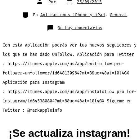
Por
25/09/2013
de
de
publicación
la
entrada
Categorías
En
Aplicaciones iPhone y iPad
,
General
en
No hay comentarios
Con
esta
aplicación
podrás
Con esta aplicación podrás ver tus nuevos seguidores y
ver
quien
te
los que te han dado Unfollow. Aplicación para Twitter
ha
dado
: https://itunes.apple.com/us/app/twitfollow-pro-
unfollow
en
Twitter
follower-unfollower/id648130964?mt=8&uo=4&at=10l4GX
e
Instagram
Aplicación para Instagram
: https://itunes.apple.com/us/app/instafollow-pro-for-
instagram/id645380804?mt=8&uo=4&at=10l4GX Sígueme en
Twitter : @markappleinfo
¡Se actualiza instagram!