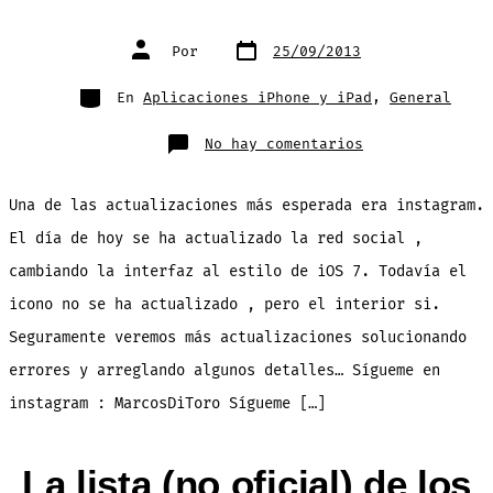
Fecha
Autor
Por
25/09/2013
de
de
publicación
la
entrada
Categorías
En
Aplicaciones iPhone y iPad
,
General
en
No hay comentarios
¡Se
actualiza
instagram!
Una de las actualizaciones más esperada era instagram.
El día de hoy se ha actualizado la red social ,
cambiando la interfaz al estilo de iOS 7. Todavía el
icono no se ha actualizado , pero el interior si.
Seguramente veremos más actualizaciones solucionando
errores y arreglando algunos detalles… Sígueme en
instagram : MarcosDiToro Sígueme […]
La lista (no oficial) de los