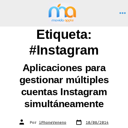
Saltar
al
M
contenido
Etiqueta:
#Instagram
Aplicaciones para
gestionar múltiples
cuentas Instagram
simultáneamente
Fecha
Autor
Por
iPhoneVeneno
10/08/2014
de
de
publicación
la