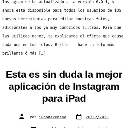
Instagram se ha actualizado a la versión 6.0.1, y
nuevas
herramientas.
Aqui
ahora esta disponible para todos los usuarios de iOS
te
ayudamos
nuevas herramientas para editar nuestras fotos,
a
entenderlas
adicionales a los ya muy conocidos filtros. Para que
las utilices mejor, te explicamos el efecto que causa
cada una en tus fotos: Brillo hace tu foto más
brillante ó más […]
Esta es sin duda la mejor
aplicación de Instagram
para iPad
Fecha
Autor
Por
iPhoneVeneno
26/12/2013
de
de
publicación
la
entrada
Categorías