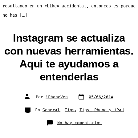
resultando en un «Like» accidental, entonces es porque
no has […]
Instagram se actualiza
con nuevas herramientas.
Aqui te ayudamos a
entenderlas
Fecha
Autor
Por
iPhoneVen
05/06/2014
de
de
publicación
la
entrada
Categorías
En
General
,
Tips
,
Tips iPhone y iPad
en
No hay comentarios
Instagram
se
actualiza
con