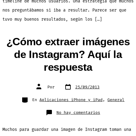
timeline de muchos usuarios. Una estrategia que muchos
nos preguntábamos si iba a resultar. Parece ser que
tuvo muy buenos resultados, según los […]
¿Cómo extraer imágenes
de Instagram? Aquí la
respuesta
Fecha
Autor
Por
25/09/2013
de
de
publicación
la
entrada
Categorías
En
Aplicaciones iPhone y iPad
,
General
en
No hay comentarios
¿Cómo
extraer
imágenes
de
Muchos para guardar una imagen de Instagram toman una
Instagram?
Aquí