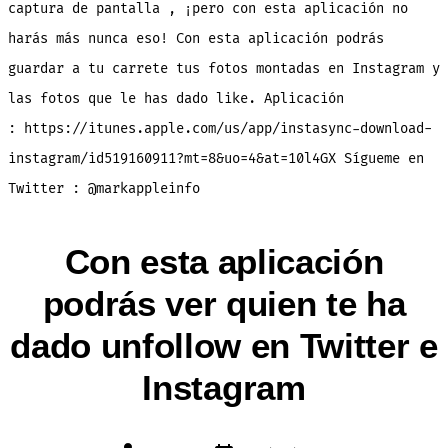
la
captura de pantalla , ¡pero con esta aplicación no
respuesta
harás más nunca eso! Con esta aplicación podrás
guardar a tu carrete tus fotos montadas en Instagram y
las fotos que le has dado like. Aplicación
: https://itunes.apple.com/us/app/instasync-download-
instagram/id519160911?mt=8&uo=4&at=10l4GX Sígueme en
Twitter : @markappleinfo
Con esta aplicación
podrás ver quien te ha
dado unfollow en Twitter e
Instagram
Fecha
Autor