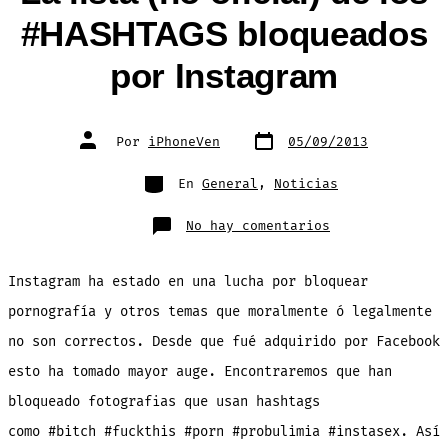
#HASHTAGS bloqueados
por Instagram
Fecha
Autor
Por
iPhoneVen
05/09/2013
de
de
publicación
la
entrada
Categorías
En
General
,
Noticias
en
No hay comentarios
La
lista
(no
oficial)
Instagram ha estado en una lucha por bloquear
de
los
#HASHTAGS
pornografía y otros temas que moralmente ó legalmente
bloqueados
por
no son correctos. Desde que fué adquirido por Facebook
Instagram
esto ha tomado mayor auge. Encontraremos que han
bloqueado fotografias que usan hashtags
como #bitch #fuckthis #porn #probulimia #instasex. Así