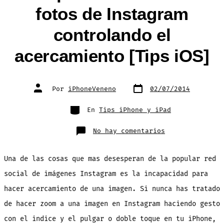
fotos de Instagram
controlando el
acercamiento [Tips iOS]
Fecha
Autor
Por
iPhoneVeneno
02/07/2014
de
de
publicación
la
entrada
Categorías
En
Tips iPhone y iPad
en
No hay comentarios
Truco
para
hacer
Zoom
Una de las cosas que mas desesperan de la popular red
en
fotos
de
social de imágenes Instagram es la incapacidad para
Instagram
controlando
hacer acercamiento de una imagen. Si nunca has tratado
el
acercamiento
[Tips
de hacer zoom a una imagen en Instagram haciendo gesto
iOS]
con el indice y el pulgar o doble toque en tu iPhone,