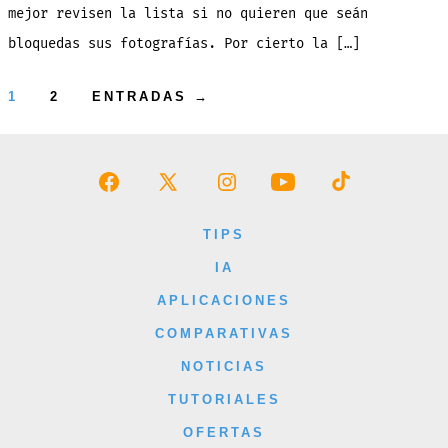
mejor revisen la lista si no quieren que seán
bloquedas sus fotografías. Por cierto la […]
Paginación
1
2
ENTRADAS
→
de
entradas
Abrir
Abrir
Abrir
Abrir
Abrir
Facebook
X
Instagram
YouTube
TikTok
TIPS
en
en
en
en
en
IA
una
una
una
una
una
APLICACIONES
nueva
nueva
nueva
nueva
nueva
COMPARATIVAS
pestaña
pestaña
pestaña
pestaña
pestaña
NOTICIAS
TUTORIALES
OFERTAS