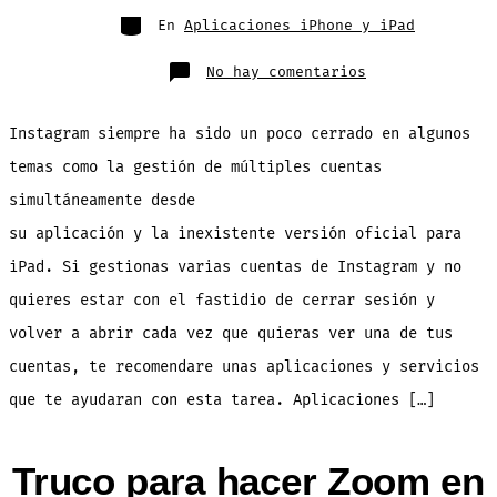
entrada
Categorías
En
Aplicaciones iPhone y iPad
en
No hay comentarios
Aplicaciones
para
gestionar
múltiples
Instagram siempre ha sido un poco cerrado en algunos
cuentas
Instagram
simultáneament
temas como la gestión de múltiples cuentas
simultáneamente desde
su aplicación y la inexistente versión oficial para
iPad. Si gestionas varias cuentas de Instagram y no
quieres estar con el fastidio de cerrar sesión y
volver a abrir cada vez que quieras ver una de tus
cuentas, te recomendare unas aplicaciones y servicios
que te ayudaran con esta tarea. Aplicaciones […]
Truco para hacer Zoom en