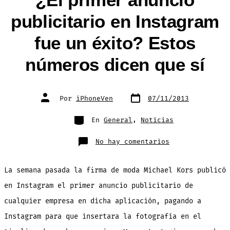
publicitario en Instagram
fue un éxito? Estos
números dicen que sí
Fecha
Autor
Por
iPhoneVen
07/11/2013
de
de
publicación
la
entrada
Categorías
En
General
,
Noticias
en
No hay comentarios
¿El
primer
anuncio
publicitario
La semana pasada la firma de moda Michael Kors publicó
en
Instagram
fue
en Instagram el primer anuncio publicitario de
un
éxito?
cualquier empresa en dicha aplicación, pagando a
Estos
números
dicen
Instagram para que insertara la fotografía en el
que
sí