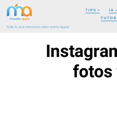
Saltar
TIPS
IA
al
TUTOR
contenido
Todo lo que necesitas saber sobre Apple
Instagram
fotos