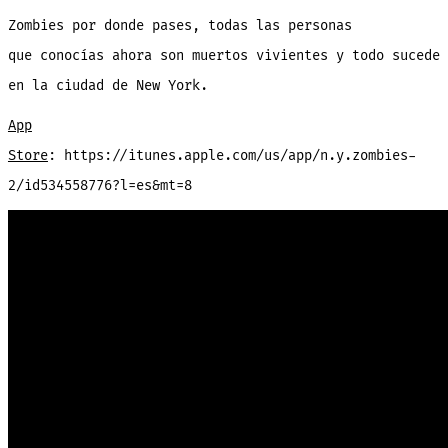
Zombies por donde pases, todas las personas
que conocías ahora son muertos vivientes y todo sucede
en la ciudad de New York.
App
Store
: https://itunes.apple.com/us/app/n.y.zombies-
2/id534558776?l=es&mt=8