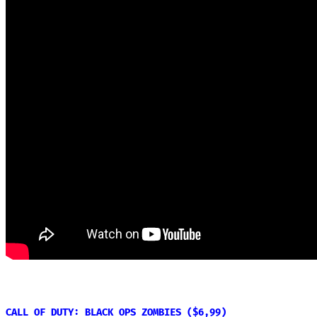
CALL OF DUTY: BLACK OPS ZOMBIES ($6,99)