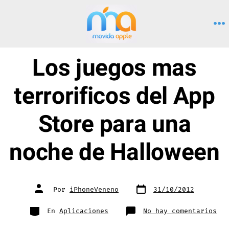
Saltar
al
M
contenido
Los juegos mas
terrorificos del App
Store para una
noche de Halloween
Fecha
Autor
Por
iPhoneVeneno
31/10/2012
de
de
publicación
la
entrada
Categorías
en
En
Aplicaciones
No hay comentarios
Los
jue