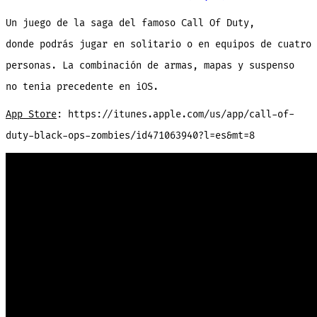
Un juego de la saga del famoso Call Of Duty,
donde podrás jugar en solitario o en equipos de cuatro
personas. La combinación de armas, mapas y suspenso
no tenia precedente en iOS.
App Store
: https://itunes.apple.com/us/app/call-of-
duty-black-ops-zombies/id471063940?l=es&mt=8