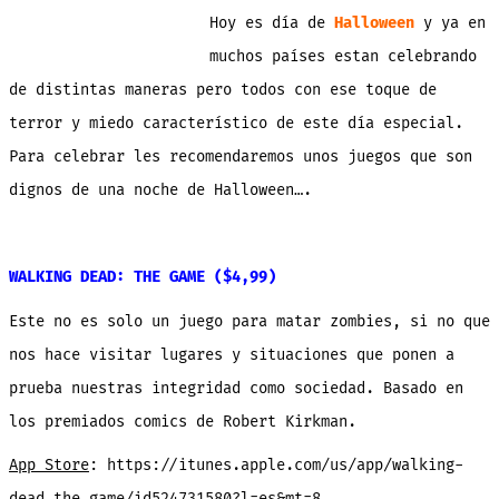
mas
ter
Hoy es día de
Halloween
y ya en
del
App
Sto
muchos países estan celebrando
par
una
de distintas maneras pero todos con ese toque de
noc
de
Hal
terror y miedo característico de este día especial.
Para celebrar les recomendaremos unos juegos que son
dignos de una noche de Halloween….
WALKING DEAD: THE GAME ($4,99)
Este no es solo un juego para matar zombies, si no que
nos hace visitar lugares y situaciones que ponen a
prueba nuestras integridad como sociedad. Basado en
los premiados comics de Robert Kirkman.
App Store
: https://itunes.apple.com/us/app/walking-
dead-the-game/id524731580?l=es&mt=8