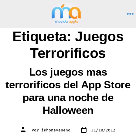
Saltar
al
M
contenido
Etiqueta:
Juegos
Terrorificos
Los juegos mas
terrorificos del App Store
para una noche de
Halloween
Fecha
Autor
Por
iPhoneVeneno
31/10/2012
de
de
publicación
la