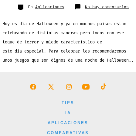
entrada
Categorías
en
En
Aplicaciones
No hay comentarios
Los
jue
mas
ter
Hoy es día de Halloween y ya en muchos países estan
del
App
Sto
celebrando de distintas maneras pero todos con ese
par
una
toque de terror y miedo característico de
noc
de
Hal
este día especial. Para celebrar les recomendaremos
unos juegos que son dignos de una noche de Halloween….
Abrir
Abrir
Abrir
Abrir
Abrir
Facebook
X
Instagram
YouTube
TikTok
TIPS
en
en
en
en
en
IA
una
una
una
una
una
APLICACIONES
nueva
nueva
nueva
nueva
nueva
COMPARATIVAS