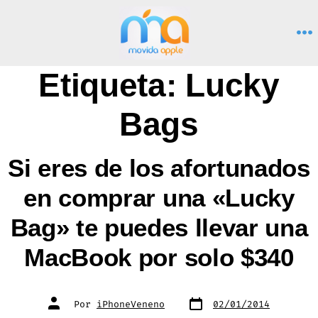
Saltar
al
M
contenido
Etiqueta:
Lucky
Bags
Si eres de los afortunados
en comprar una «Lucky
Bag» te puedes llevar una
MacBook por solo $340
Fecha
Autor
Por
iPhoneVeneno
02/01/2014
de
de
publicación
la