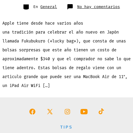
entrada
Categorías
en
En
General
No hay comentarios
Si
eres
de
los
Apple tiene desde hace varios años
afort
en
compr
una tradición para celebrar el año nuevo en Japón
una
«Luck
llamada Fukubukuro («lucky bag»), que consta de unas
Bag»
te
puede
bolsas sorpresas que este año tienen un costo de
lleva
una
aproximadamente $340 y que el comprador no sabe lo que
MacBo
por
solo
tiene adentro. Estas bolsas de regalo viene con un
$340
articulo grande que puede ser una MacBook Air de 11″,
un iPad Air WiFi […]
Abrir
Abrir
Abrir
Abrir
Abrir
Facebook
X
Instagram
YouTube
TikTok
TIPS