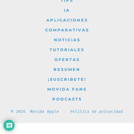
TIPS
en
en
en
en
en
IA
una
una
una
una
una
APLICACIONES
nueva
nueva
nueva
nueva
nueva
COMPARATIVAS
pestaña
pestaña
pestaña
pestaña
pestaña
NOTICIAS
TUTORIALES
OFERTAS
RESUMEN
¡SUSCRIBETE!
MOVIDA FANS
PODCASTS
© 2026
Movida Apple
Política de privacidad