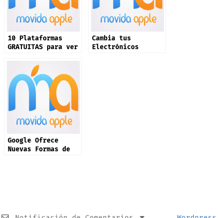
10 Plataformas
Cambia tus
GRATUITAS para ver
Electrónicos
películas, series
Viejos por Crédito
y canales en vivo!
para Comprar en
Costco
Google Ofrece
Nuevas Formas de
Eliminar Tus Datos
e Imágenes de sus
resultados
Notificación de Comentarios
Wordpress