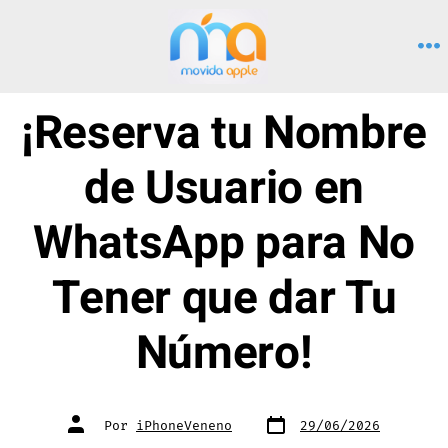
Saltar
al
M
contenido
¡Reserva tu Nombre
de Usuario en
WhatsApp para No
Tener que dar Tu
Número!
Fecha
Autor
Por
iPhoneVeneno
29/06/2026
de
de
publicación
la