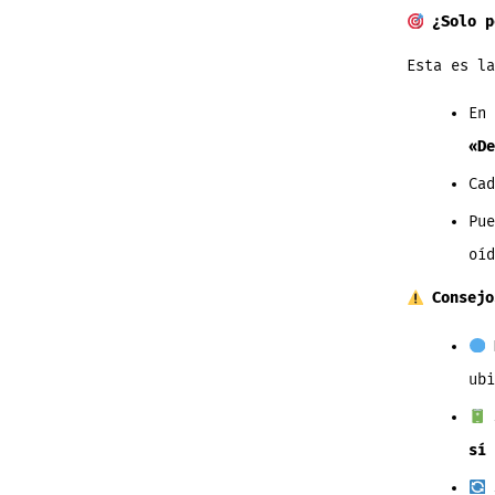
¿Solo p
Esta es la
En
«De
Ca
Pue
oíd
Consejo
ubi
S
sí 