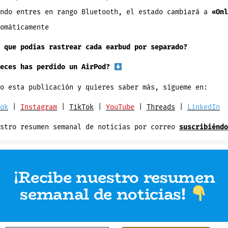
ando entres en rango Bluetooth, el estado cambiará a
«Onl
omáticamente
s que podías rastrear cada earbud por separado?
eces has perdido un AirPod?
o esta publicación y quieres saber más, sígueme en:
ok
|
Instagram
|
TikTok
|
YouTube
|
Threads
|
LinkedIn
estro resumen semanal de noticias por correo
suscribiéndo
¡Recibe nuestro resumen
semanal de noticias
!