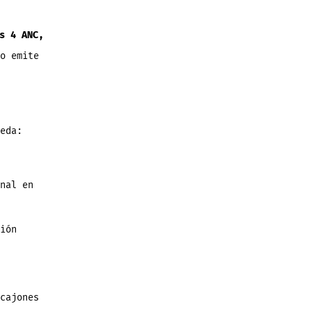
s 4 ANC,
o emite
eda:
nal en
ión
cajones