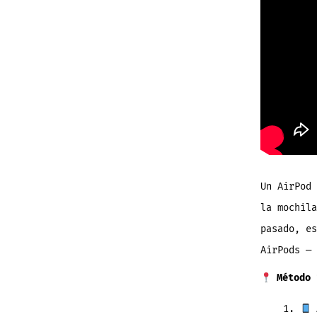
Un AirPod 
la mochil
pasado, es
AirPods — 
Método 