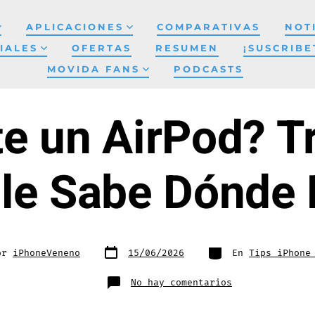
APLICACIONES
COMPARATIVAS
NOT
IALES
OFERTAS
RESUMEN
¡SUSCRIBE
MOVIDA FANS
PODCASTS
te un AirPod? Tr
le Sabe Dónde 
Fecha
Categorías
or
iPhoneVeneno
15/06/2026
En
Tips iPhone
de
publicación
a
en
No hay comentarios
¿Perdiste
un
AirPod?