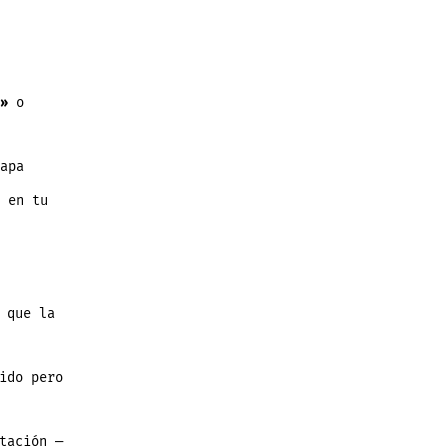
»
o
apa
 en tu
 que la
ido pero
tación —