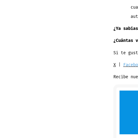
cu
aut
¿Ya sabía
¿Cuántas v
Si te gust
X
|
Facebo
Recibe nu