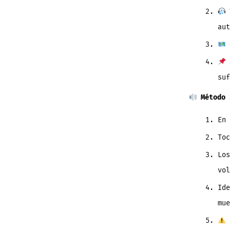
aut
suf
Método 
En 
To
Lo
vol
Ide
mue