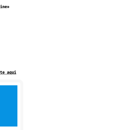
ine»
te aquí