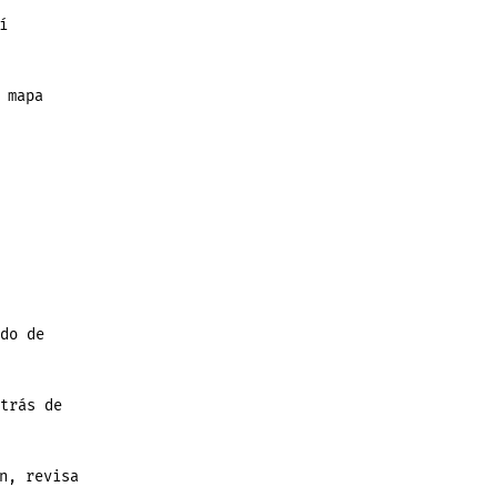
í
 mapa
do de
trás de
n, revisa