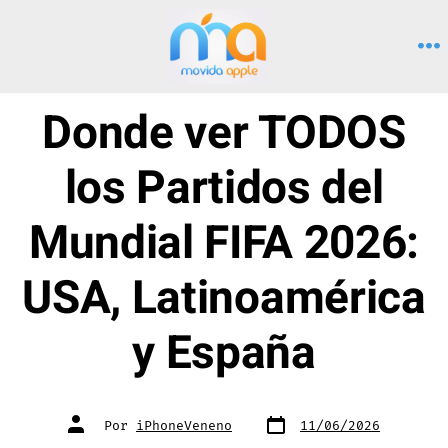
Saltar
al
M
contenido
Donde ver TODOS
los Partidos del
Mundial FIFA 2026:
USA, Latinoamérica
y España
Fecha
Autor
Por
iPhoneVeneno
11/06/2026
de
de
publicación
la