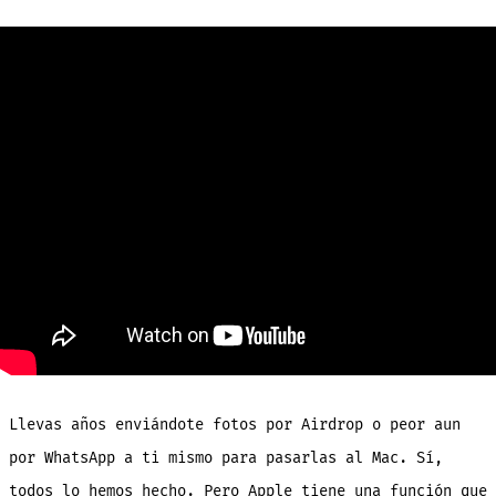
o
Escan
con
iPhon
e
Inser
en
Mac
al
Insta
sin
AirDr
Llevas años enviándote fotos por Airdrop o peor aun
por WhatsApp a ti mismo para pasarlas al Mac. Sí,
todos lo hemos hecho. Pero Apple tiene una función que