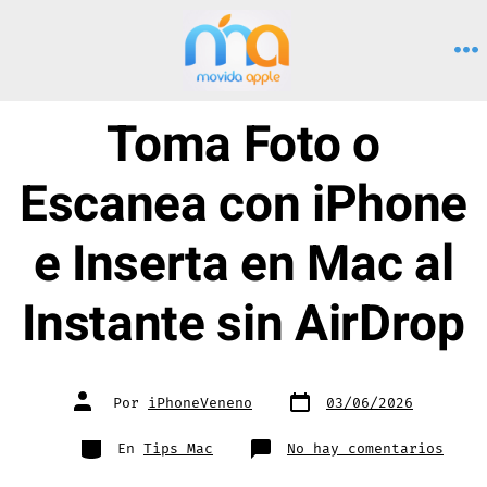
Saltar
al
M
contenido
Toma Foto o
Escanea con iPhone
e Inserta en Mac al
Instante sin AirDrop
Fecha
Autor
Por
iPhoneVeneno
03/06/2026
de
de
publicación
la
entrada
Categorías
en
En
Tips Mac
No hay comentarios
Toma
Foto