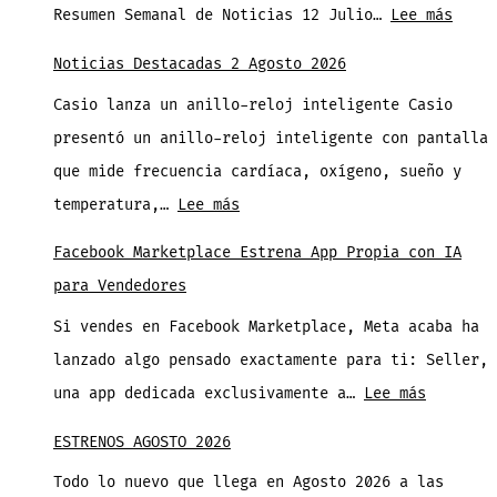
Wi
:
Resumen Semanal de Noticias 12 Julio…
Lee más
Retoque
Resum
Facial
Noticias Destacadas 2 Agosto 2026
Seman
Instantáneo
Casio lanza un anillo-reloj inteligente Casio
de
que
presentó un anillo-reloj inteligente con pantalla
Notic
Puede
que mide frecuencia cardíaca, oxígeno, sueño y
2
Salvar
:
temperatura,…
Lee más
Agost
tus
Noticias
2026
Facebook Marketplace Estrena App Propia con IA
Fotos
Destacadas
para Vendedores
2
Si vendes en Facebook Marketplace, Meta acaba ha
Agosto
lanzado algo pensado exactamente para ti: Seller,
2026
:
una app dedicada exclusivamente a…
Lee más
Facebook
ESTRENOS AGOSTO 2026
Marketpl
Todo lo nuevo que llega en Agosto 2026 a las
Estrena