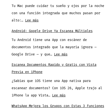
Tu
quedaste
Tu Mac puede cuidar tu sueño y ojos por la noche
Crédito
en
con una función integrada que muchos pasan por
de
un
:
alto:…
Lee más
T-
Serie
Protege
Mobile
Android: Google Drive Ya Escanea Múltiples
tu
por
Tu Android tiene una App con escáner de
Sueño
la
documentos integrado que la mayoría ignora —
y
Falla
:
Google Drive — y que…
Lee más
Ojos
de
Android:
con
Escanea Documentos Rapido y Gratis con Vista
la
Google
Night
Previa en iPhone
Semana
Drive
Shift
Pasada
¿Sabías que iOS tiene una App nativa para
Ya
en
escanear documentos? Con iOS 26, Apple trajo al
Escanea
tu
:
iPhone la app Vista…
Lee más
Múltiples
Mac
Escanea
WhatsApp Mejora los Grupos con Estas 3 Funciones