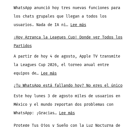
Documentos
WhatsApp anunció hoy tres nuevas funciones para
Rapido
los chats grupales que llegan a todos los
y
:
usuarios. Nada de IA ni…
Lee más
Gratis
WhatsApp
con
¡Hoy Arranca la Leagues Cup! Donde ver Todos los
Mejora
Vista
Partidos
los
Previa
A partir de hoy 4 de agosto, Apple TV transmite
Grupos
en
la Leagues Cup 2026, el torneo anual entre
con
iPhone
:
equipos de…
Lee más
Estas
¡Hoy
3
¿Tu WhatsApp está fallando hoy? No eres el único
Arranca
Funciones
Este hoy lunes 3 de agosto miles de usuarios en
la
México y el mundo reportan dos problemas con
Leagues
:
WhatsApp: ¡Gracias…
Lee más
Cup!
¿Tu
Donde
Protege Tus Ojos y Sueño con la Luz Nocturna de