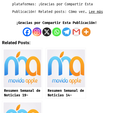
plataformas: ¡Gracias por Compartir Esta
App
:
Publicación! Related posts: Cómo ver…
Lee más
Propia
ESTRE
con
¡Gracias por Compartir Esta Publicación!
AGOST
IA
2026
para
Related Posts:
Vendedor
Resumen Semanal de
Resumen Semanal de
Noticias 19-
Noticias 14-
Octubre-2025
Diciembre-2025