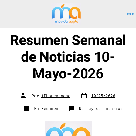
Saltar
al
M
contenido
Resumen Semanal
de Noticias 10-
Mayo-2026
Fecha
Autor
Por
iPhoneVeneno
10/05/2026
de
de
publicación
la
entrada
Categorías
en
En
Resumen
No hay comentarios
Resum
Seman
de
Notic
10-
Mayo-
2026