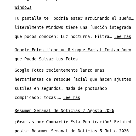
WhatsApp
ver
Windows
está
Todos
Tu pantalla te podría estar arruinando el sueño…
fallando
los
literalmente Windows tiene una función integrada
hoy?
Partidos
:
que pocos conocen: Luz nocturna. Filtra…
Lee más
No
Pr
eres
Google Fotos tiene un Retoque Facial Instantáneo
Tu
el
que Puede Salvar tus Fotos
Oj
único
Google Fotos recientemente lanzo unas
y
herramientas de retoque facial que hacen ajustes
Su
sutiles en segundos. Nada de photoshop
co
:
complicado: tocas,…
Lee más
la
Google
Lu
Resumen Semanal de Noticias 2 Agosto 2026
Fotos
No
¡Gracias por Compartir Esta Publicación! Related
tiene
de
posts: Resumen Semanal de Noticias 5 Julio 2026
un