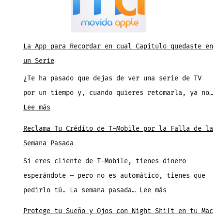
La App para Recordar en cual Capitulo quedaste en
un Serie
¿Te ha pasado que dejas de ver una serie de TV
por un tiempo y, cuando quieres retomarla, ya no…
:
Lee más
La
Reclama Tu Crédito de T-Mobile por la Falla de la
App
Semana Pasada
para
Si eres cliente de T-Mobile, tienes dinero
Recordar
esperándote — pero no es automático, tienes que
en
:
pedirlo tú. La semana pasada…
Lee más
cual
Reclama
Capitulo
Protege tu Sueño y Ojos con Night Shift en tu Mac