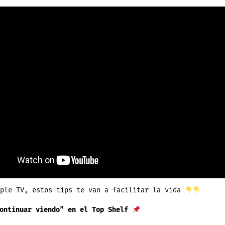
Dominar
la
App
Apple
TV
Como
un
Pro
pple TV, estos tips te van a facilitar la vida
ontinuar viendo” en el Top Shelf