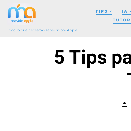
Saltar
TIPS
IA
al
TUTOR
contenido
Todo lo que necesitas saber sobre Apple
5 Tips p
Aut
de
la
ent