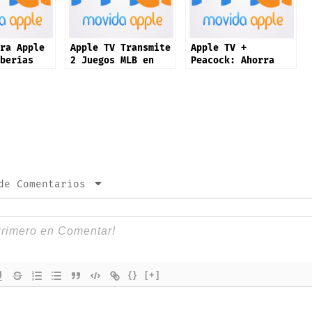
ra Apple
Apple TV Transmite
Apple TV +
berías
2 Juegos MLB en
Peacock: Ahorra
ndo YA
Vivo Todos los
30% con una sola
Viernes
suscripción
de Comentarios
{}
[+]