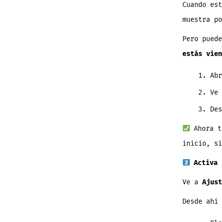
Cuando es
muestra po
Pero pued
estás vien
Ab
Ve
De
Ahora t
inicio, si
Activa 
Ve a
Ajust
Desde ahí 