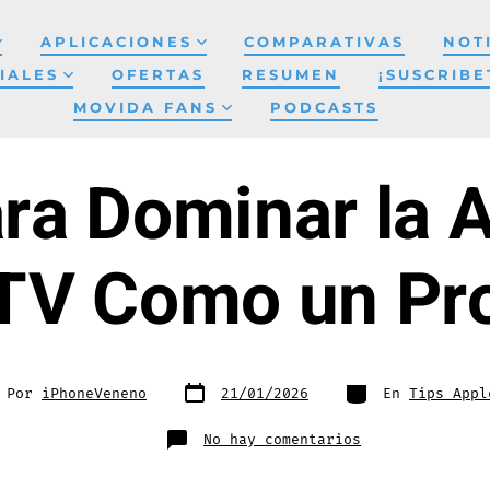
APLICACIONES
COMPARATIVAS
NOT
IALES
OFERTAS
RESUMEN
¡SUSCRIBE
MOVIDA FANS
PODCASTS
ara Dominar la 
TV Como un Pr
Fecha
Categorías
or
Por
iPhoneVeneno
21/01/2026
En
Tips Appl
de
publicación
rada
en
No hay comentarios
5
Tips
para