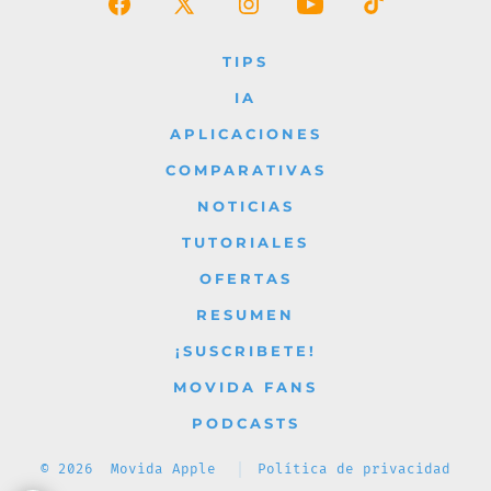
Abrir
Abrir
Abrir
Abrir
Abrir
Facebook
X
Instagram
YouTube
TikTok
TIPS
en
en
en
en
en
IA
una
una
una
una
una
APLICACIONES
nueva
nueva
nueva
nueva
nueva
COMPARATIVAS
pestaña
pestaña
pestaña
pestaña
pestaña
NOTICIAS
TUTORIALES
OFERTAS
RESUMEN
¡SUSCRIBETE!
MOVIDA FANS
PODCASTS
© 2026
Movida Apple
Política de privacidad