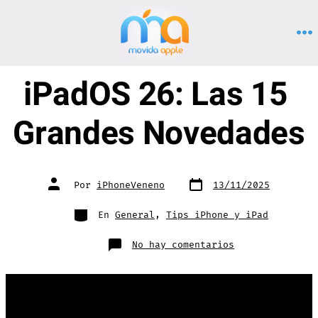
Saltar
al
M
contenido
iPadOS 26: Las 15
Grandes Novedades
Fecha
Autor
Por
iPhoneVeneno
13/11/2025
de
de
publicación
la
entrada
Categorías
En
General
,
Tips iPhone y iPad
en
No hay comentarios
iPadOS
26:
Las
15
Grandes
Novedades