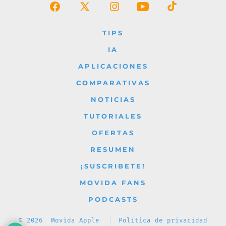
Abrir
Abrir
Abrir
Abrir
Abrir
Facebook
X
Instagram
YouTube
TikTok
TIPS
en
en
en
en
en
IA
una
una
una
una
una
APLICACIONES
nueva
nueva
nueva
nueva
nueva
COMPARATIVAS
pestaña
pestaña
pestaña
pestaña
pestaña
NOTICIAS
TUTORIALES
OFERTAS
RESUMEN
¡SUSCRIBETE!
MOVIDA FANS
PODCASTS
© 2026
Movida Apple
Política de privacidad