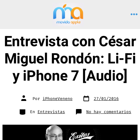
Saltar
al
M
contenido
Entrevista con César
Miguel Rondón: Li-Fi
y iPhone 7 [Audio]
Fecha
Autor
Por
iPhoneVeneno
27/01/2016
de
de
publicación
la
entrada
Categorías
en
En
Entrevistas
No hay comentarios
Ent
con
Cés
Mig
Ron
Li-
Fi