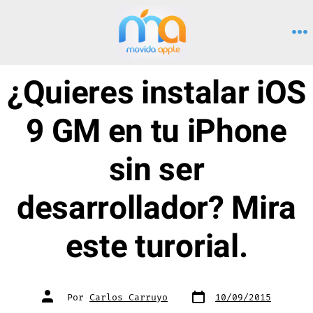
Saltar
al
M
contenido
¿Quieres instalar iOS
9 GM en tu iPhone
sin ser
desarrollador? Mira
este turorial.
Fecha
Autor
Por
Carlos Carruyo
10/09/2015
de
de
publicación
la