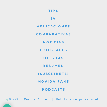
Abrir
Abrir
Abrir
Abrir
Abrir
Facebook
X
Instagram
YouTube
TikTok
TIPS
en
en
en
en
en
IA
una
una
una
una
una
APLICACIONES
nueva
nueva
nueva
nueva
nueva
COMPARATIVAS
pestaña
pestaña
pestaña
pestaña
pestaña
NOTICIAS
TUTORIALES
OFERTAS
RESUMEN
¡SUSCRIBETE!
MOVIDA FANS
PODCASTS
© 2026
Movida Apple
Política de privacidad
2