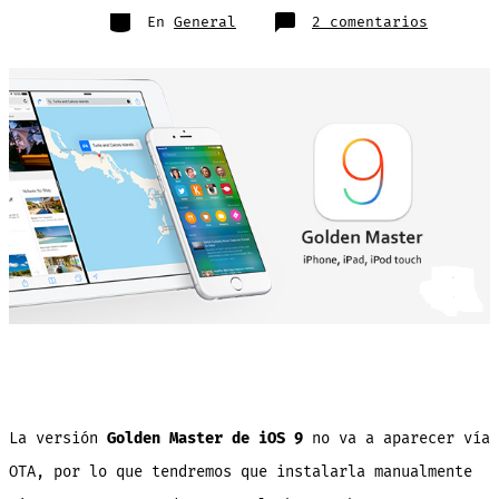
entrada
Categorías
en
En
General
2 comentarios
¿Quieres
instalar
iOS
9
GM
en
tu
iPhone
sin
ser
desarrol
Mira
este
turorial
La versión
Golden Master de iOS 9
no va a aparecer vía
OTA, por lo que tendremos que instalarla manualmente