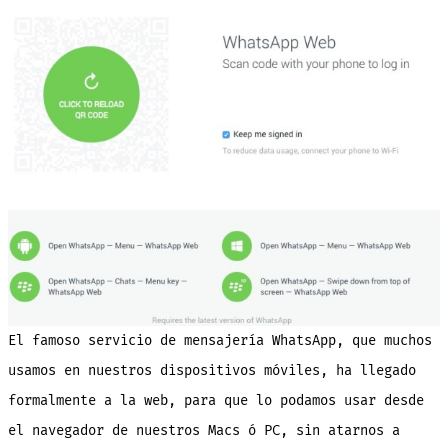
la
web,
desde
tu
naveg
ya
esta
dispo
ofici
(link
El famoso servicio de mensajería WhatsApp, que muchos
usamos en nuestros dispositivos móviles, ha llegado
formalmente a la web, para que lo podamos usar desde
el navegador de nuestros Macs ó PC, sin atarnos a