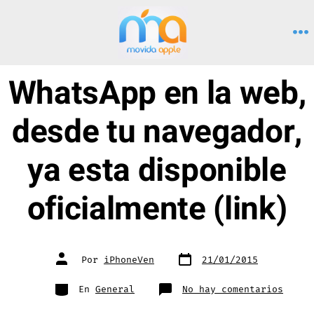
Saltar
al
M
contenido
WhatsApp en la web,
desde tu navegador,
ya esta disponible
oficialmente (link)
Fecha
Autor
Por
iPhoneVen
21/01/2015
de
de
publicación
la
entrada
Categorías
en
En
General
No hay comentarios
Whats
en