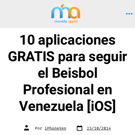
Saltar
al
M
contenido
10 aplicaciones
GRATIS para seguir
el Beisbol
Profesional en
Venezuela [iOS]
Fecha
Autor
Por
iPhoneVen
23/10/2014
de
de
publicación
la