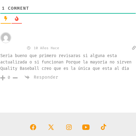
1
COMMENT
Invitado
Jonathan
10 Años Hace
Seria bueno que primero revisaras si alguna esta
actualizada o si funcionan Porque la mayoría no sirven
Quality Baseball creo que es la única que esta al día
Responder
0
Abrir
Abrir
Abrir
Abrir
Abrir