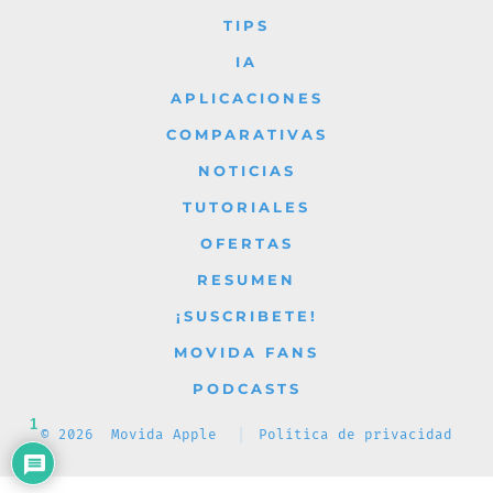
Facebook
X
Instagram
YouTube
TikTok
TIPS
en
en
en
en
en
IA
una
una
una
una
una
APLICACIONES
nueva
nueva
nueva
nueva
nueva
COMPARATIVAS
pestaña
pestaña
pestaña
pestaña
pestaña
NOTICIAS
TUTORIALES
OFERTAS
RESUMEN
¡SUSCRIBETE!
MOVIDA FANS
PODCASTS
1
© 2026
Movida Apple
Política de privacidad