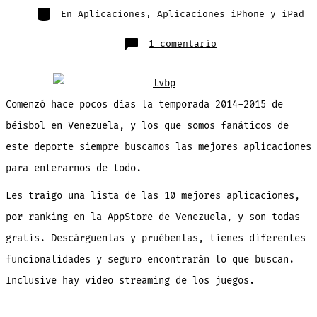
entrada
Categorías
En
Aplicaciones
,
Aplicaciones iPhone y iPad
en
1 comentario
10
aplicaciones
GRATIS
para
seguir
el
Beisbol
Comenzó hace pocos días la temporada 2014-2015 de
Profesional
en
béisbol en Venezuela, y los que somos fanáticos de
Venezuela
[iOS]
este deporte siempre buscamos las mejores aplicaciones
para enterarnos de todo.
Les traigo una lista de las 10 mejores aplicaciones,
por ranking en la AppStore de Venezuela, y son todas
gratis. Descárguenlas y pruébenlas, tienes diferentes
funcionalidades y seguro encontrarán lo que buscan.
Inclusive hay video streaming de los juegos.