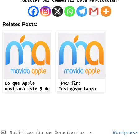
¡Gracias por Compartir Esta Publicación!
Related Posts:
Lo que Apple
¡Por fin!
mostrará este 9 de
Instagram lanza
septiembre: iPhone
app oficial en
17 y más productos
iPad: estas son
sus novedades
Notificación de Comentarios
Wordpress