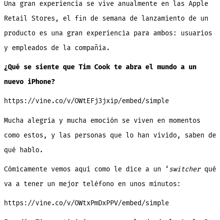
Una gran experiencia se vive anualmente en las Apple
del
Apple
Store
Retail Stores, el fin de semana de lanzamiento de un
Palo
Alto
producto es una gran experiencia para ambos: usuarios
y empleados de la compañía.
¿Qué se siente que Tim Cook te abra el mundo a un
nuevo iPhone?
https://vine.co/v/OWtEFj3jxip/embed/simple
Mucha alegría y mucha emoción se viven en momentos
como estos, y las personas que lo han vivido, saben de
qué hablo.
Cómicamente vemos aquí como le dice a un ‘
switcher
qué
va a tener un mejor teléfono en unos minutos:
https://vine.co/v/OWtxPmDxPPV/embed/simple