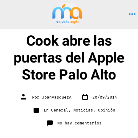
Saltar
al
M
contenido
Cook abre las
puertas del Apple
Store Palo Alto
Fecha
Autor
Por
JoanVasquezA
20/09/2014
de
de
publicación
la
entrada
Categorías
En
General
,
Noticias
,
Opinión
en
No hay comentarios
Cook
abre
las
puertas