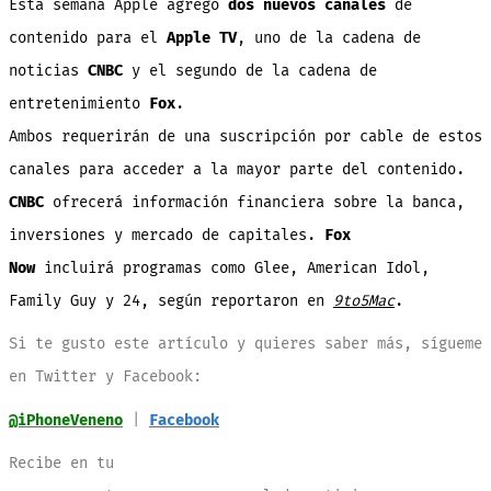
Esta semana Apple agrego
dos nuevos canales
de
canal
del
Apple
contenido para el
Apple TV
, uno de la cadena de
TV
noticias
CNBC
y el segundo de la cadena de
entretenimiento
Fox
.
Ambos requerirán de una suscripción por cable de estos
canales para acceder a la mayor parte del contenido.
CNBC
ofrecerá información financiera sobre la banca,
inversiones y mercado de capitales.
Fox
Now
incluirá programas como Glee, American Idol,
Family Guy y 24, según reportaron en
9to5Mac
.
Si te gusto este artículo y
quieres
saber
más
, sígueme
en
Twitter
y
Facebook
:
@iPhoneVeneno
|
Facebook
Recibe en
tu