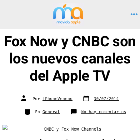
Saltar
al
M
contenido
Fox Now y CNBC son
los nuevos canales
del Apple TV
Fecha
Autor
Por
iPhoneVeneno
30/07/2014
de
de
publicación
la
entrada
Categorías
en
En
General
No hay comentarios
Fox
Now
y
CNBC
son
los
nuevo