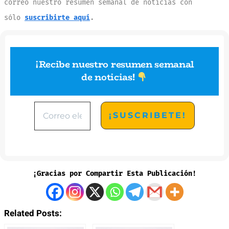
correo
nuestro
resumen
semanal
de
noticias
con
sólo
suscribirte aquí
.
¡Recibe nuestro resumen semanal
de noticias
!
¡Gracias por Compartir Esta Publicación!
Related Posts: