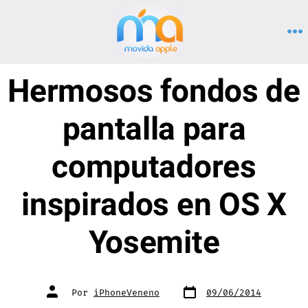
Saltar
al
M
contenido
Hermosos fondos de
pantalla para
computadores
inspirados en OS X
Yosemite
Fecha
Autor
Por
iPhoneVeneno
09/06/2014
de
de
publicación
la