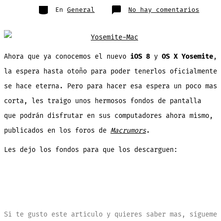
entrada
Categorías
en
En
General
No hay comentarios
Hermo
fondo
de
panta
para
compu
inspi
Ahora que ya conocemos el nuevo
iOS 8
y
OS X Yosemite
,
en
OS
X
la espera hasta otoño para poder tenerlos oficialmente
Yosem
se hace eterna. Pero para hacer esa espera un poco mas
corta, les traigo unos hermosos fondos de pantalla
que podrán disfrutar en sus computadores ahora mismo,
publicados en los foros de
Macrumors
.
Les dejo los fondos para que los descarguen:
Si te gusto este articulo y quieres saber mas, sígueme