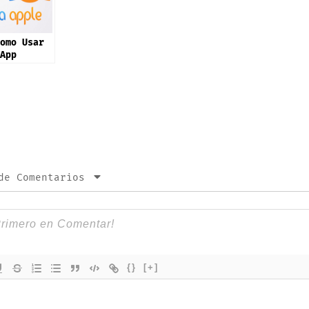
omo Usar
App
de Comentarios
{}
[+]