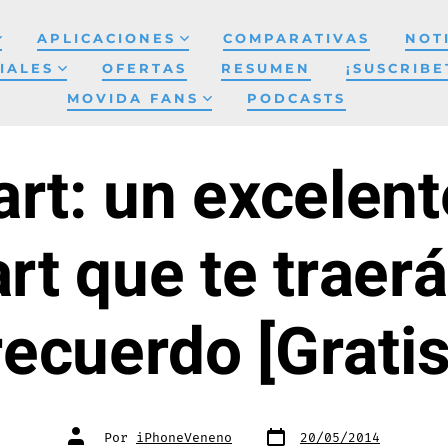
APLICACIONES
COMPARATIVAS
NOT
IALES
OFERTAS
RESUMEN
¡SUSCRIBE
MOVIDA FANS
PODCASTS
rt: un excelent
rt que te trae
recuerdo [Gratis
Fecha
Autor
Por
iPhoneVeneno
20/05/2014
de
de