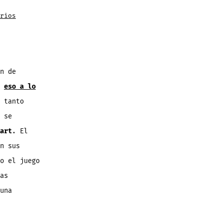
en
rios
Poppy
Kart:
un
excelente
clon
de
Mario
Kart
que
n de
te
traerá
o
eso a lo
muchos
recuerdo
[Gratis]
 tanto
 se
art
. El
n sus
o el juego
as
una