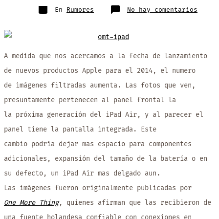
entrada
Categorías
en
En
Rumores
No hay comentarios
Se
filtr
imáge
del
presu
panel
front
A medida que nos acercamos a la fecha de lanzamiento
de
la
próxi
de nuevos productos Apple para el 2014, el numero
gener
de
de imágenes filtradas aumenta. Las fotos que ven,
iPad
Air
(2)
presuntamente pertenecen al panel frontal la
la próxima generación del iPad Air, y al parecer el
panel tiene la pantalla integrada. Este
cambio podría dejar mas espacio para componentes
adicionales, expansión del tamaño de la batería o en
su defecto, un iPad Air mas delgado aun.
Las imágenes fueron originalmente publicadas por
One More Thing
, quienes afirman que las recibieron de
una fuente holandesa confiable con conexiones en