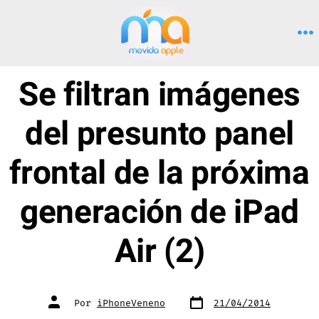
Saltar
al
M
contenido
Se filtran imágenes
del presunto panel
frontal de la próxima
generación de iPad
Air (2)
Fecha
Autor
Por
iPhoneVeneno
21/04/2014
de
de
publicación
la