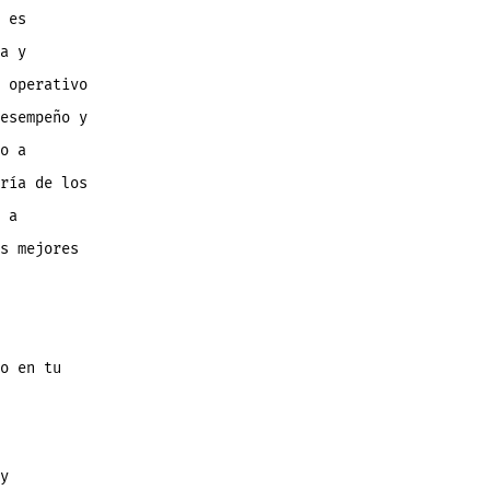
 es
a y
 operativo
esempeño y
o a
ría de los
 a
s mejores
o en tu
y