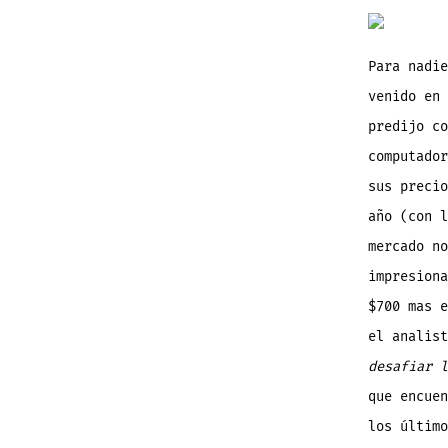
Para nadie
venido en 
predijo c
computador
sus preci
año (con l
mercado no
impresiona
$700 mas e
el analis
desafiar 
que encue
los último