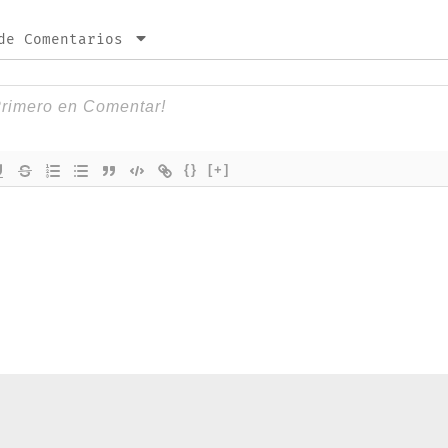
de Comentarios
{}
[+]