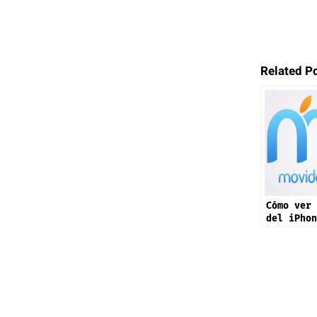
Related P
Cómo ver 
del iPhon
de septie
“Awe Drop