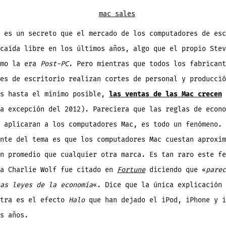
las
Mac
«parecieran
desafiar
las
leyes
 es un secreto que el mercado de los computadores de esc
de
la
caída libre en los últimos años, algo que el propio Stev
economía»
omo la era
Post-PC
. Pero mientras que todos los fabricant
es de escritorio realizan cortes de personal y producció
os hasta el mínimo posible,
las ventas de las Mac crecen
a excepción del 2012). Pareciera que las reglas de econo
 aplicaran a los computadores Mac, es todo un fenómeno. 
nte del tema es que los computadores Mac cuestan aproxim
n promedio que cualquier otra marca. Es tan raro este fe
ta Charlie Wolf fue citado en
Fortune
diciendo que «
parec
las leyes de la
economía
«. Dice que la única explicación 
ntra es el efecto
Halo
que han dejado el iPod, iPhone y i
s años.