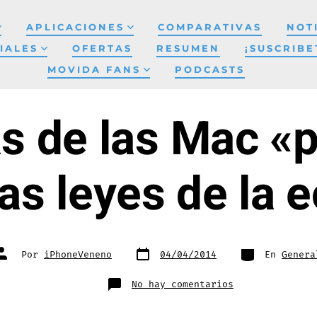
APLICACIONES
COMPARATIVAS
NOT
IALES
OFERTAS
RESUMEN
¡SUSCRIBE
MOVIDA FANS
PODCASTS
s de las Mac «
las leyes de la
Fecha
Categorías
Autor
Por
iPhoneVeneno
04/04/2014
En
Genera
de
de
publicación
la
entrada
en
No hay comentarios
Las
ventas
de