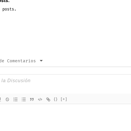
osts:
 posts.
de Comentarios
{}
[+]