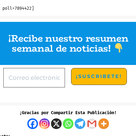
de
batería
con
 poll=7894422]
el
iOS
7.1?
[ENCUESTA]
¡Recibe nuestro resumen
semanal de noticias
!
¡Gracias por Compartir Esta Publicación!