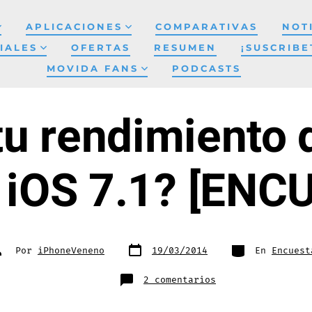
APLICACIONES
COMPARATIVAS
NOT
IALES
OFERTAS
RESUMEN
¡SUSCRIBE
MOVIDA FANS
PODCASTS
u rendimiento 
l iOS 7.1? [ENC
Fecha
Categorías
utor
Por
iPhoneVeneno
19/03/2014
En
Encuest
de
e
publicación
a
ntrada
en
2 comentarios
¿Mejoro
tu
rendimiento