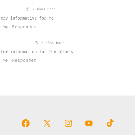
one bill
7 Años Hace
very informative for me
Responder
junction666
7 Años Hace
 for information for the others
Responder
Abrir
Abrir
Abrir
Abrir
Abrir