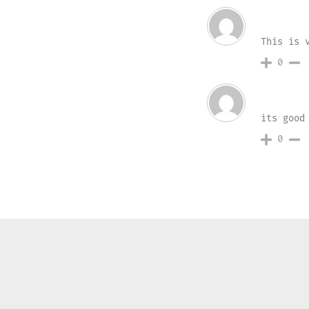
fake ph
This is 
Invitado
0
systems
its good
Invitado
0