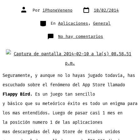
Fecha
Autor
Por
iPhoneVeneno
10/02/2014
de
de
publicación
la
entrada
Categorías
En
Aplicaciones
,
General
en
No hay comentarios
¿No
descargaste
FLAPPY
BIRD
antes
que
lo
eliminaran?
Pruébalo
en
Seguramente, y aunque no lo hayas jugado todavía, has
tu
TLF/Tabla/PC
escuchado sobre el fenómeno del App Store llamado
ahora
mismo
Flappy Bird
. Es un juego tan sencillo
y básico que su meteórico éxito es todo un enigma para
los mas entendidos. Luego de pasar casi 1 mes en
la posición numero 1 de las aplicaciones
mas descargadas del App Store de Estados unidos