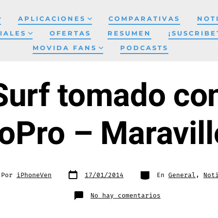
APLICACIONES
COMPARATIVAS
NOT
IALES
OFERTAS
RESUMEN
¡SUSCRIBE
MOVIDA FANS
PODCASTS
Surf tomado co
oPro – Maravil
Fecha
Categorías
r
Por
iPhoneVen
17/01/2014
En
General
,
Not
de
publicación
ada
en
No hay comentarios
Video
de
Surf