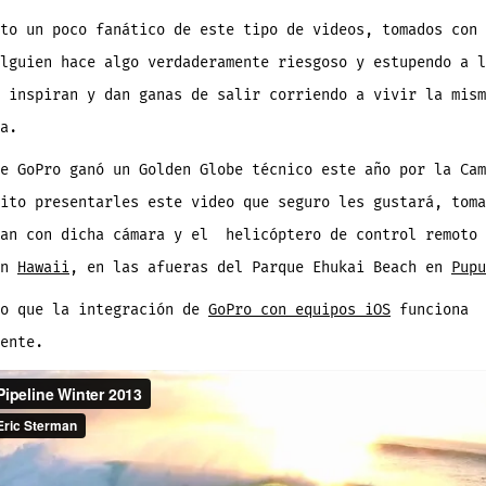
tomado
con
un
to un poco fanático de este tipo de videos, tomados con 
Drone
y
lguien hace algo verdaderamente riesgoso y estupendo a l
GoPro
–
Maravilloso
 inspiran y dan ganas de salir corriendo a vivir la mism
a.
ue GoPro ganó un Golden Globe técnico este año por la Ca
ito presentarles este video que seguro les gustará, toma
man con dicha cámara y el helicóptero de control remoto
en
Hawaii
, en las afueras del Parque Ehukai Beach en
Pupu
to que la integración de
GoPro con equipos iOS
funciona
ente.