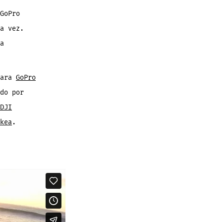
GoPro
a vez.
a
mara
GoPro
do por
DJI
kea
.