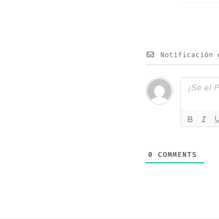
septiembr
17 y más 
Notificación 
0
COMMENTS