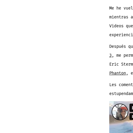
Me he vuel
mientras a
Videos que
experienci
Después q
3
, me perm
Eric Ster
Phanton
, 
Les comen
estupendam