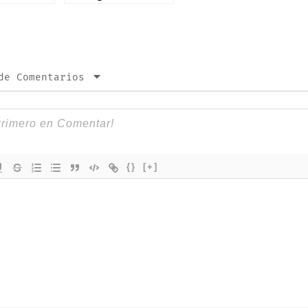
e: iPhone
app oficial en
productos
iPad: estas son
sus novedades
de Comentarios
{}
[+]