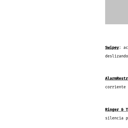
Swipey
: ac
deslizand
AlarmRestr
corriente
Ringer & T
silencia 