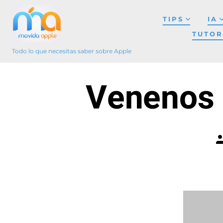
Saltar
TIPS
IA
al
TUTOR
contenido
Todo lo que necesitas saber sobre Apple
Venenos 
A
d
l
e