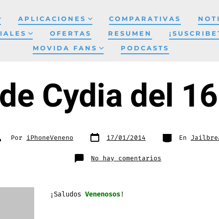
APLICACIONES
COMPARATIVAS
NOT
IALES
OFERTAS
RESUMEN
¡SUSCRIBE
MOVIDA FANS
PODCASTS
de Cydia del 1
Fecha
Categorías
utor
Por
iPhoneVeneno
17/01/2014
En
Jailbre
de
e
publicación
a
ntrada
en
No hay comentarios
Venenos
de
Cydia
del
16-
01-
¡Saludos
Venenosos
!
2014