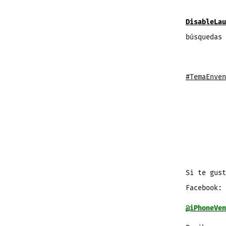
DisableLau
búsquedas
#TemaEnven
Si te gust
Facebook:
@iPhoneVen