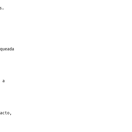
s.
queada
 a
acto,