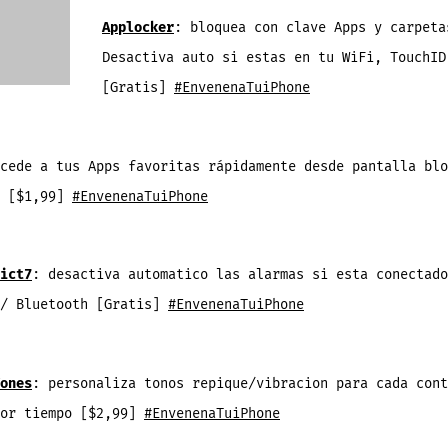
Applocker
: bloquea con clave Apps y carpeta
Desactiva auto si estas en tu WiFi, TouchID
[Gratis]
#EnvenenaTuiPhone
cede a tus Apps favoritas rápidamente desde pantalla blo
o [$1,99]
#EnvenenaTuiPhone
ict7
: desactiva automatico las alarmas si esta conectado
 / Bluetooth [Gratis]
#EnvenenaTuiPhone
ones
: personaliza tonos repique/vibracion para cada cont
por tiempo [$2,99]
#EnvenenaTuiPhone