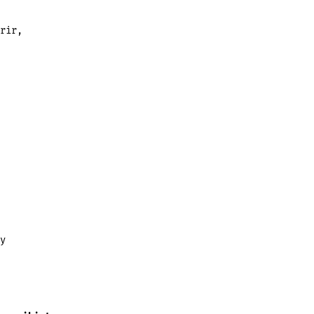
rir,
y