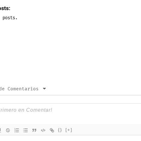
osts:
 posts.
de Comentarios
{}
[+]