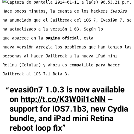
7
se
actualiza
Hace pocos minutos, la cuenta de los hackers
Evad3rs
a
la
ha anunciado que el Jailbreak del iOS 7, Evasi0n 7, se
versión
1.03
ha actualizado a la versión 1.03. Según lo
que aparece en la
pagina oficial
, esta
nueva versión arregla los problemas que han tenido las
personas al hacer Jailbreak a la nueva iPad mini
Retina (Celular) y ahora es compatible para hacer
Jailbreak al iOS 7.1 Beta 3.
evasi0n7 1.0.3 is now available
on
http://t.co/K3W0il1cNN
–
support for iOS7.1b3, new Cydia
bundle, and iPad mini Retina
reboot loop fix