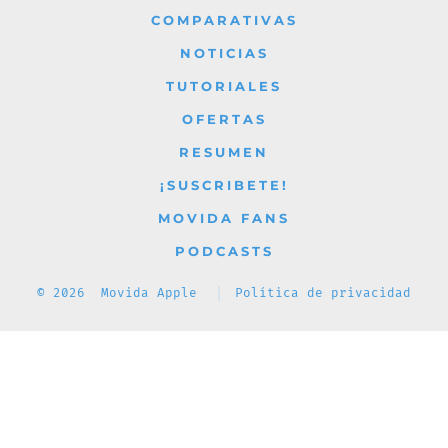
nueva
nueva
nueva
nueva
nueva
COMPARATIVAS
pestaña
pestaña
pestaña
pestaña
pestaña
NOTICIAS
TUTORIALES
OFERTAS
RESUMEN
¡SUSCRIBETE!
MOVIDA FANS
PODCASTS
© 2026
Movida Apple
Política de privacidad