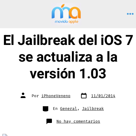
Saltar
al
M
contenido
El Jailbreak del iOS 7
se actualiza a la
versión 1.03
Fecha
Autor
Por
iPhoneVeneno
11/01/2014
de
de
publicación
la
entrada
Categorías
En
General
,
Jailbreak
en
No hay comentarios
El
Jailbreak
del
iOS