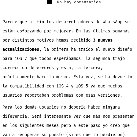
en
No hay comentarios
WhatsApp
se
actualiza,
ahora
es
Parece que al fin los desarrolladores de WhatsApp se
compatible
con
están esforzando por mejorar. En las últimas semanas
iOS
4
y
por distintos motivos hemos recibido
3 nuevas
5
otra
actualizaciones
, la primera ha traído el nuevo diseño
vez
para iOS 7 que todos esperábamos, la segunda trajo
corrección de errores y esta, la tercera,
prácticamente hace lo mismo. Esta vez, se ha devuelto
la compatibilidad con iOS 4 y iOS 5 ya que muchos
usuarios reportaban problemas con esas versiones.
Para los demás usuarios no debería haber ninguna
diferencia. Será interesante ver que más nos presentan
en los siguientes meses pero a este paso yo creo que
van a recuperar su puesto (si es que lo perdieron)