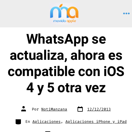
Saltar
al
M
contenido
WhatsApp se
actualiza, ahora es
compatible con iOS
4 y 5 otra vez
Fecha
Autor
Por
NotiManzana
12/12/2013
de
de
publicación
la
entrada
Categorías
En
Aplicaciones
,
Aplicaciones iPhone y iPad