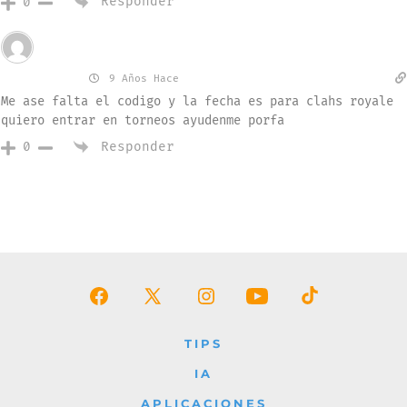
Responder
0
Invitado
alejandro
9 Años Hace
Me ase falta el codigo y la fecha es para clahs royale
quiero entrar en torneos ayudenme porfa
Responder
0
Abrir
Abrir
Abrir
Abrir
Abrir
Facebook
X
Instagram
YouTube
TikTok
TIPS
en
en
en
en
en
IA
una
una
una
una
una
APLICACIONES