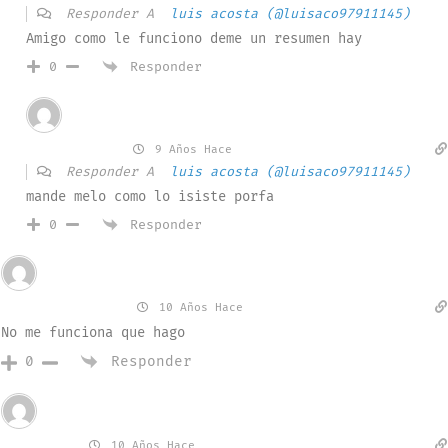
Responder A
luis acosta (@luisaco97911145)
Amigo como le funciono deme un resumen hay
Responder
0
Invitado
manueldiaz
9 Años Hace
Responder A
luis acosta (@luisaco97911145)
mande melo como lo isiste porfa
Responder
0
Invitado
Pachequita S.
10 Años Hace
No me funciona que hago
Responder
0
Invitado
winisita
10 Años Hace