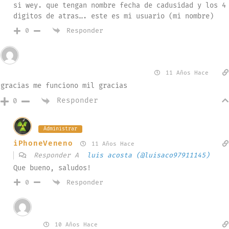
si wey. que tengan nombre fecha de cadusidad y los 4
digitos de atras…. este es mi usuario (mi nombre)
Responder
0
Invitado
luis acosta (@luisaco97911145)
11 Años Hace
gracias me funciono mil gracias
Responder
0
Administrar
iPhoneVeneno
11 Años Hace
Responder A
luis acosta (@luisaco97911145)
Que bueno, saludos!
Responder
0
Invitado
Edwin
10 Años Hace