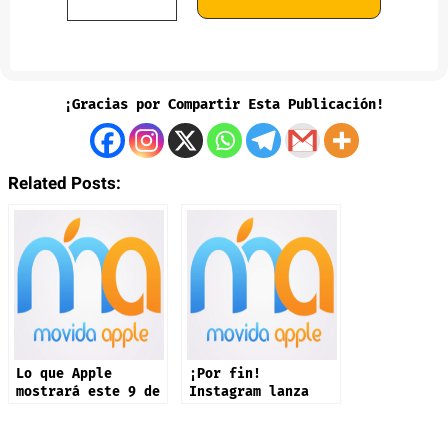
¡Gracias por Compartir Esta Publicación!
Related Posts:
Lo que Apple
¡Por fin!
mostrará este 9 de
Instagram lanza
septiembre: iPhone
app oficial en
17 y más productos
iPad: estas son
sus novedades