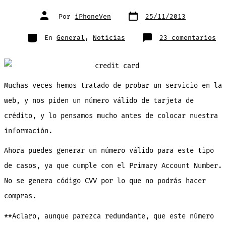
Fecha
Autor
Por
iPhoneVen
25/11/2013
de
de
publicación
la
entrada
Categorías
en
En
General
,
Noticias
23 comentarios
Ob
nú
de
ta
de
cr
vá
Muchas veces hemos tratado de probar un servicio en la
pa
pr
co
web, y nos piden un número válido de tarjeta de
es
we
crédito, y lo pensamos mucho antes de colocar nuestra
(n
ap
pa
información.
co
Ahora puedes generar un número válido para este tipo
de casos, ya que cumple con el Primary Account Number.
No se genera código CVV por lo que no podrás hacer
compras.
**Aclaro, aunque parezca redundante, que este número