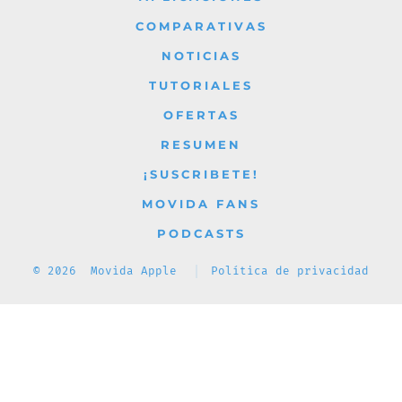
nueva
nueva
nueva
nueva
nueva
COMPARATIVAS
pestaña
pestaña
pestaña
pestaña
pestaña
NOTICIAS
TUTORIALES
OFERTAS
RESUMEN
¡SUSCRIBETE!
MOVIDA FANS
PODCASTS
© 2026
Movida Apple
Política de privacidad