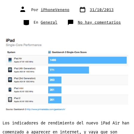
Fecha
Autor
Por
iPhoneVeneno
31/10/2013
de
de
publicación
la
entrada
Categorías
en
En
General
No hay comentarios
Los
resul
de
rendi
del
nuevo
iPad
Air
senci
aplas
al
iPad
4
[graf
Los indicadores de rendimiento del nuevo iPad Air han
comenzado a aparecer en internet, y vaya que son