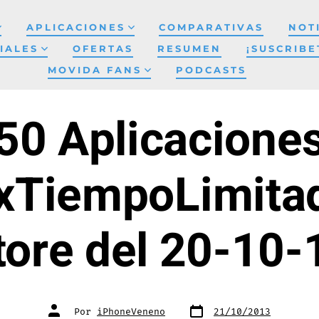
APLICACIONES
COMPARATIVAS
NOT
IALES
OFERTAS
RESUMEN
¡SUSCRIBE
MOVIDA FANS
PODCASTS
50 Aplicacione
xTiempoLimitad
tore del 20-10-
Fecha
Autor
Por
iPhoneVeneno
21/10/2013
de
de