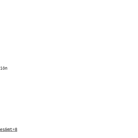
ión
es&mt=8