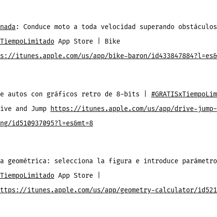
nada
: Conduce moto a toda velocidad superando obstáculos
TiempoLimitado
App Store | Bike
s://itunes.apple.com/us/app/bike-baron/id433847884?l=es&
de autos con gráficos retro de 8-bits |
#GRATISxTiempoLim
rive and Jump
https://itunes.apple.com/us/app/drive-jump-
ng/id510937095?l=es&mt=8
a geométrica: selecciona la figura e introduce parámetro
TiempoLimitado
App Store |
ttps://itunes.apple.com/us/app/geometry-calculator/id521