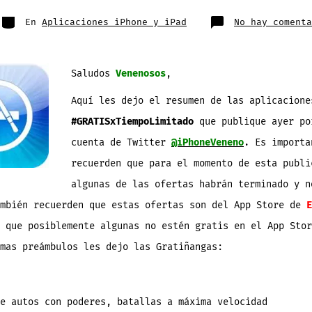
publicación
la
entrada
Categorías
En
Aplicaciones iPhone y iPad
No hay comenta
Saludos
Venenosos
,
Aquí les dejo el resumen de las aplicacione
#GRATISxTiempoLimitado
que publique ayer po
cuenta de Twitter
@iPhoneVeneno
. Es importa
recuerden que para el momento de esta publi
algunas de las ofertas habrán terminado y n
ambién recuerden que estas ofertas son del App Store de
E
 que posiblemente algunas no estén gratis en el App Stor
mas preámbulos les dejo las Gratiñangas:
e autos con poderes, batallas a máxima velocidad