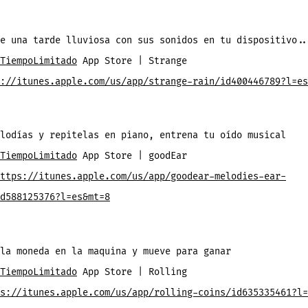
e una tarde lluviosa con sus sonidos en tu dispositivo..
TiempoLimitado
App Store | Strange
://itunes.apple.com/us/app/strange-rain/id400446789?l=es
lodías y repitelas en piano, entrena tu oído musical
TiempoLimitado
App Store | goodEar
ttps://itunes.apple.com/us/app/goodear-melodies-ear-
d588125376?l=es&mt=8
la moneda en la maquina y mueve para ganar
TiempoLimitado
App Store | Rolling
s://itunes.apple.com/us/app/rolling-coins/id635335461?l=