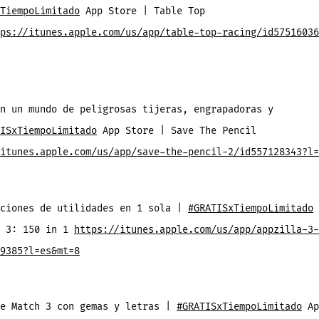
TiempoLimitado
App Store | Table Top
ps://itunes.apple.com/us/app/table-top-racing/id57516036
n un mundo de peligrosas tijeras, engrapadoras y
ISxTiempoLimitado
App Store | Save The Pencil
itunes.apple.com/us/app/save-the-pencil-2/id557128343?l=
ciones de utilidades en 1 sola
|
#GRATISxTiempoLimitado
a 3: 150 in 1
https://itunes.apple.com/us/app/appzilla-3-
9385?l=es&mt=8
de Match 3 con gemas y letras |
#GRATISxTiempoLimitado
Ap