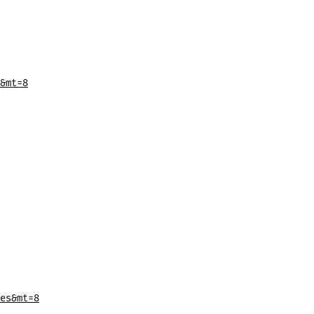
&mt=8
es&mt=8