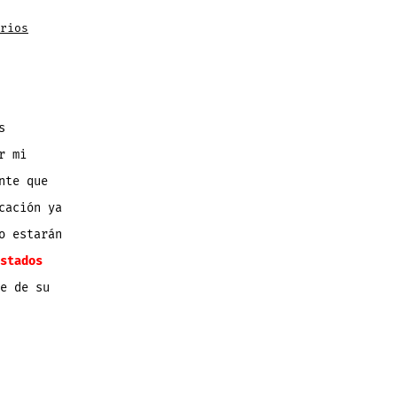
en
rios
50
Aplicaciones
#GRATISxTiempoLimitado
en
App
Store
del
20-
10-
s
13
r mi
nte que
cación ya
o estarán
stados
e de su