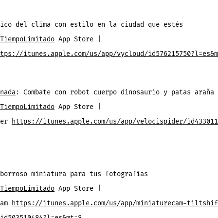
ico del clima con estilo en la ciudad que estés
TiempoLimitado
App Store |
tps://itunes.apple.com/us/app/vycloud/id576215750?l=es&m
nada
: Combate con robot cuerpo dinosaurio y patas araña
TiempoLimitado
App Store |
der
https://itunes.apple.com/us/app/velocispider/id433011
borroso miniatura para tus fotografías
TiempoLimitado
App Store |
Cam
https://itunes.apple.com/us/app/miniaturecam-tiltshif
id503510484?l=es&mt=8