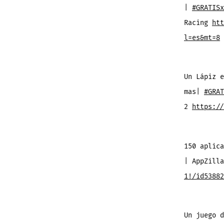
|
#GRATISx
Racing
htt
l=es&mt=8
Un Lápiz e
mas|
#GRAT
2
https://
150 aplica
| AppZill
1!/id53882
Un juego 