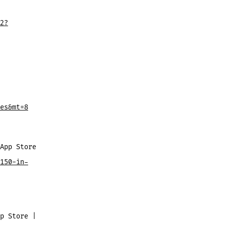
2?
es&mt=8
App Store
150-in-
p Store |