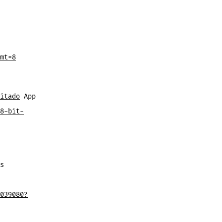
mt=8
itado
App
8-bit-
s
039080?