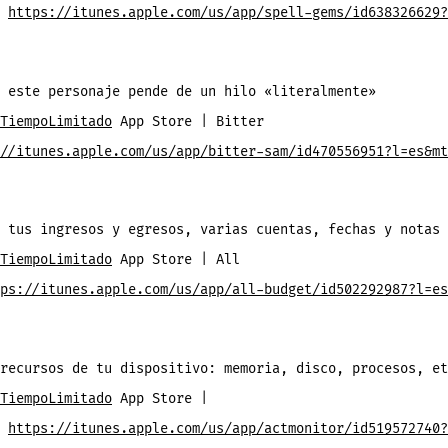
e
https://itunes.apple.com/us/app/spell-gems/id638326629?
 este personaje pende de un hilo «literalmente»
TiempoLimitado
App Store | Bitter
//itunes.apple.com/us/app/bitter-sam/id470556951?l=es&mt
 tus ingresos y egresos, varias cuentas, fechas y notas
TiempoLimitado
App Store | All
ps://itunes.apple.com/us/app/all-budget/id502292987?l=es
recursos de tu dispositivo: memoria, disco, procesos, et
TiempoLimitado
App Store |
r
https://itunes.apple.com/us/app/actmonitor/id519572740?