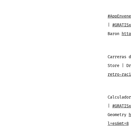
#AppEnvene
|
#GRATISx
Baron
http
Carreras 
Store | D
retro-raci
Calculador
|
#GRATISx
Geometry
h
l=es&mt=8