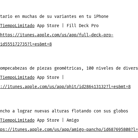
tario en muchas de su variantes en tu iPhone
TiempoLimitado
App Store | Fill Deck Pro
https://itunes.apple.com/us/app/full-deck-pro-
id555172735?l=es&mt=8
ompecabezas de piezas geométricas, 100 niveles de divers
TiempoLimitado
App Store |
://itunes.apple.com/us/app/phit/id286413132?l=es&mt=8
ncho a lograr nuevas alturas flotando con sus globos
TiempoLimitado
App Store | Amigo
ps://itunes.apple.com/us/app/amigo-pancho/id687695808?l=