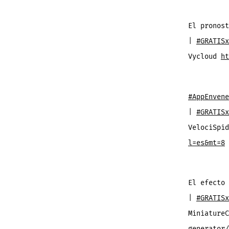
El pronost
|
#GRATISx
Vycloud
ht
#AppEnvene
|
#GRATISx
VelociSpi
l=es&mt=8
El efecto 
|
#GRATISx
Miniature
generator/