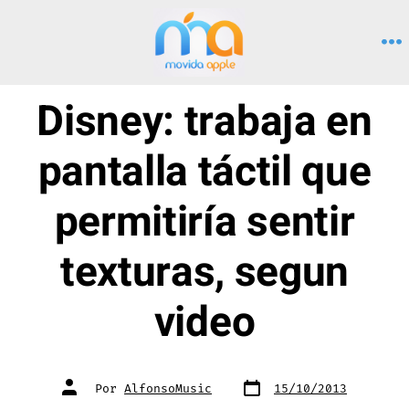
Saltar
al
M
contenido
Disney: trabaja en
pantalla táctil que
permitiría sentir
texturas, segun
video
Fecha
Autor
Por
AlfonsoMusic
15/10/2013
de
de
publicación
la