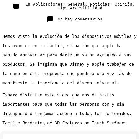
entrada
Categorías
En
Aplicaciones
,
General
,
Noticias
,
Opinión
,
Tips Accesibilidad
en
No hay comentarios
Disney:
trabaja
en
pantalla
Hemos visto la evolución de los dispositivos móviles y
táctil
que
permitiría
los avances en lo táctil, situación que apple ha
sentir
texturas,
sabido aprovechar para darle un valor agregado a sus
segun
video
productos. Se imaginan que Disney y apple trabajen de
la mano en esta propuesta que pondría una vez más de
manifiesto la importancia del diseño universal.
Espero disfruten este video que nos da pistas
importantes para que todas las personas con y sin
discapacidad tengamos acceso a todos los contenidos.
Tactile Rendering of 3D Features on Touch Surfaces