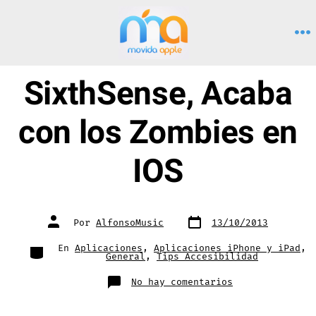
Saltar
al
M
contenido
SixthSense, Acaba
con los Zombies en
IOS
Fecha
Autor
Por
AlfonsoMusic
13/10/2013
de
de
publicación
la
entrada
Categorías
En
Aplicaciones
,
Aplicaciones iPhone y iPad
,
General
,
Tips Accesibilidad
en
No hay comentarios
SixthSense,
Acaba
con
los