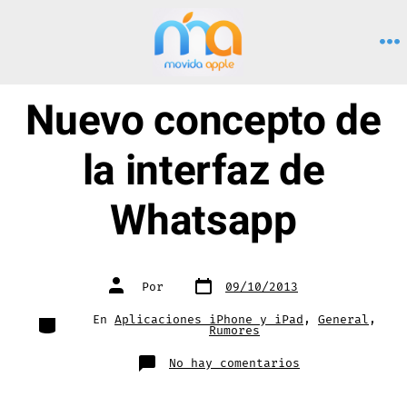
Saltar
al
M
contenido
Nuevo concepto de
la interfaz de
Whatsapp
Fecha
Autor
Por
09/10/2013
de
de
publicación
la
entrada
Categorías
En
Aplicaciones iPhone y iPad
,
General
,
Rumores
en
No hay comentarios
Nuevo
concepto
de
la