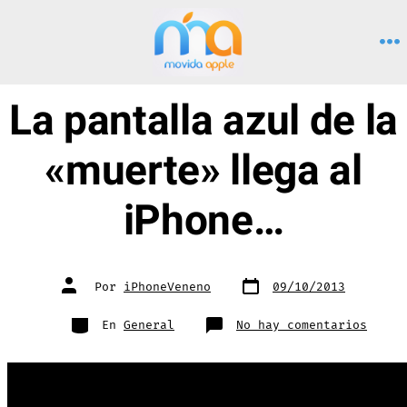
Saltar
al
M
contenido
La pantalla azul de la
«muerte» llega al
iPhone…
Fecha
Autor
Por
iPhoneVeneno
09/10/2013
de
de
publicación
la
entrada
Categorías
en
En
General
No hay comentarios
La
panta
azul
de
la
«muer
llega