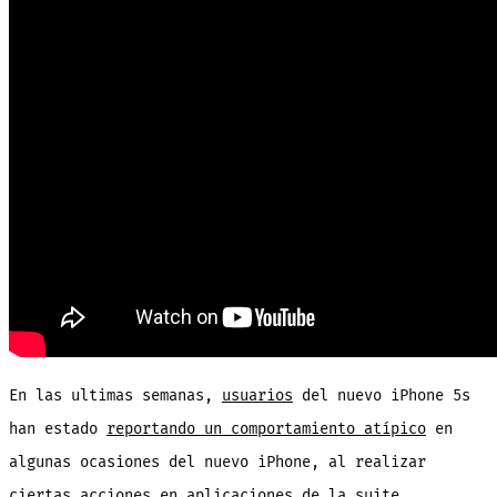
al
iPhon
En las ultimas semanas,
usuarios
del nuevo iPhone 5s
han estado
reportando un comportamiento atípico
en
algunas ocasiones del nuevo iPhone, al realizar
ciertas acciones en aplicaciones de la suite