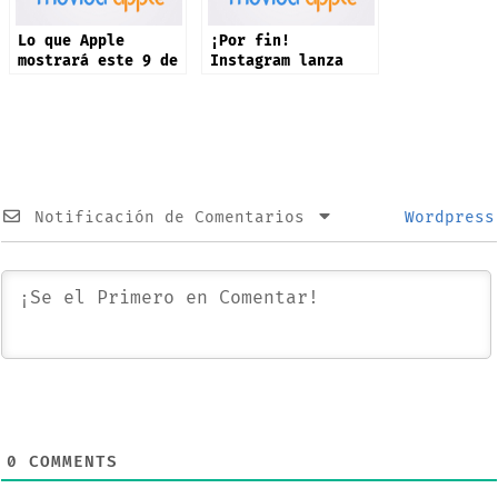
Lo que Apple
¡Por fin!
mostrará este 9 de
Instagram lanza
septiembre: iPhone
app oficial en
17 y más productos
iPad: estas son
sus novedades
Notificación de Comentarios
Wordpress
0
COMMENTS