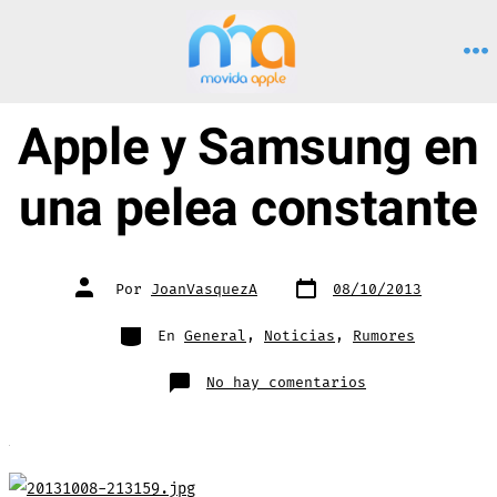
Saltar
al
M
contenido
Apple y Samsung en
una pelea constante
Fecha
Autor
Por
JoanVasquezA
08/10/2013
de
de
publicación
la
entrada
Categorías
En
General
,
Noticias
,
Rumores
en
No hay comentarios
Apple
y
Samsung
en
una
pelea
constante